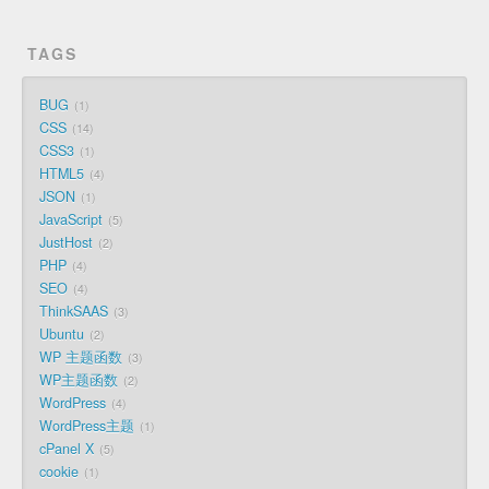
TAGS
BUG
1
CSS
14
CSS3
1
HTML5
4
JSON
1
JavaScript
5
JustHost
2
PHP
4
SEO
4
ThinkSAAS
3
Ubuntu
2
WP 主题函数
3
WP主题函数
2
WordPress
4
WordPress主题
1
cPanel X
5
cookie
1