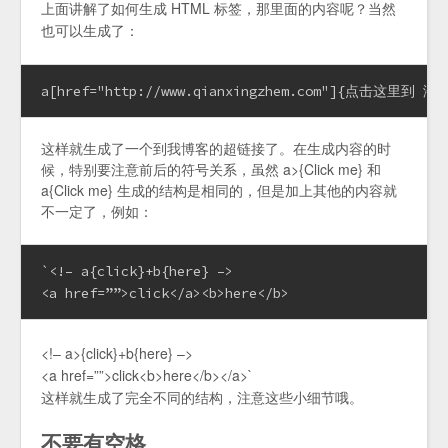
上面讲解了如何生成 HTML 标签，那里面的内容呢？当然
也可以生成了：
a[href="http://www.qianxingzhem.com"]{点击这里到 
这样就生成了一个到我博客的超链接了。在生成内容的时
候，特别要注意前后的符号关系，虽然 a>{Click me} 和
a{Click me} 生成的结构是相同的，但是加上其他的内容就
不一定了，例如：
`<!– a{click}+b{here} –>
<a href=””>click</a><b>here</b>
<!– a>{click}+b{here} –>
<a href=””>click<b>here</b></a>`
这样就生成了完全不同的结构，注意这些小细节哦。
不要有空格