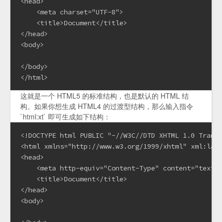
<head>

    <meta charset="UTF-8">

    <title>Document</title>

</head>

<body>

</body>

</html>
这就是一个 HTML5 的标准结构，也是默认的 HTML 结
构。如果你想生成 HTML4 的过渡型结构，那么输入指令
`html:xt` 即可生成如下结构：
<!DOCTYPE html PUBLIC "-//W3C//DTD XHTML 1.0 Transi
<html xmlns="http://www.w3.org/1999/xhtml" xml:lang
<head>

    <meta http-equiv="Content-Type" content="text/h
    <title>Document</title>

</head>

<body>
