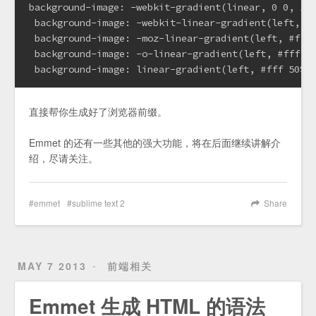
background-image: -webkit-gradient(linear, 0 0, 100
 background-image: -webkit-linear-gradient(left, #f
 background-image: -moz-linear-gradient(left, #fff 
 background-image: -o-linear-gradient(left, #fff 50
 background-image: linear-gradient(left, #fff 50%,
直接帮你生成好了浏览器前缀。
Emmet 的还有一些其他的强大功能，将在后面继续讲解介
绍，尽请关注。
emmet
sublime text 2
Share
MAY 7 2013
前端相关
Emmet 生成 HTML 的语法