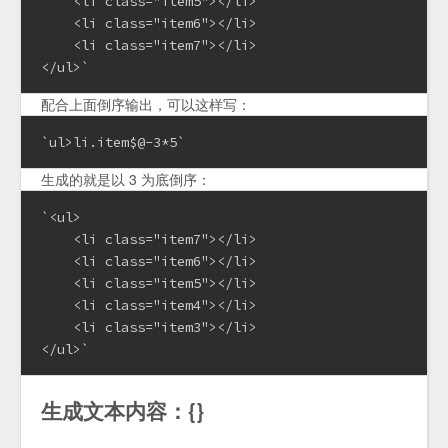
    <li class="item5"></li>

    <li class="item6"></li>

    <li class="item7"></li>

</ul>`
配合上面倒序输出，可以这样写：
`ul>li.item$@-3*5`
生成的就是以 3 为底倒序：
`<ul>

    <li class="item7"></li>

    <li class="item6"></li>

    <li class="item5"></li>

    <li class="item4"></li>

    <li class="item3"></li>

</ul>`
生成文本内容：{}