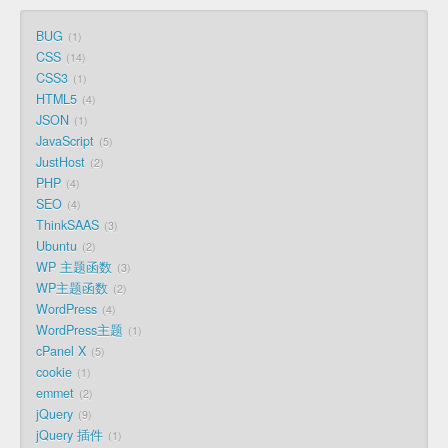
BUG
1
CSS
14
CSS3
1
HTML5
4
JSON
1
JavaScript
5
JustHost
2
PHP
4
SEO
4
ThinkSAAS
3
Ubuntu
2
WP 主题函数
3
WP主题函数
2
WordPress
4
WordPress主题
1
cPanel X
5
cookie
1
emmet
2
jQuery
9
jQuery 插件
1