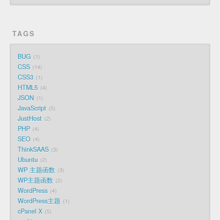
TAGS
BUG
1
CSS
14
CSS3
1
HTML5
4
JSON
1
JavaScript
5
JustHost
2
PHP
4
SEO
4
ThinkSAAS
3
Ubuntu
2
WP 主题函数
3
WP主题函数
2
WordPress
4
WordPress主题
1
cPanel X
5