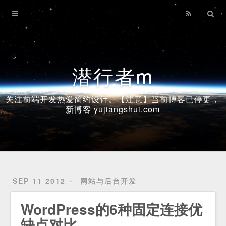
Home
Archives
潜行者m
关注前端开发热爱简约设计。【注意】当前博客已停更，
新博客 yujiangshui.com
SEP 11 2012
网站与后台开发
WordPress的6种固定连接优
缺点对比