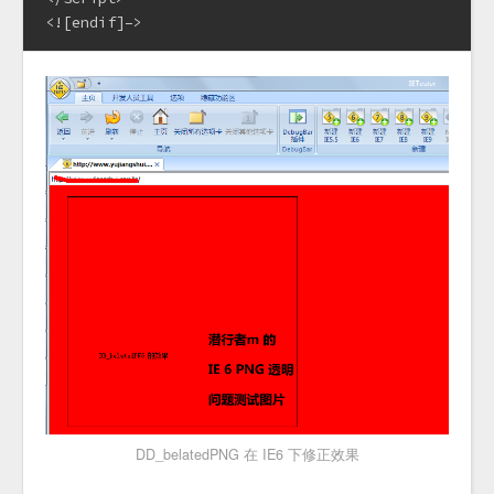
<![endif]–>
DD_belatedPNG 在 IE6 下修正效果