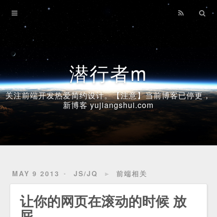
Home
Archives
潜行者m
关注前端开发热爱简约设计。【注意】当前博客已停更，
新博客 yujiangshui.com
MAY 9 2013
JS/JQ
►
前端相关
让你的网页在滚动的时候 放
屁