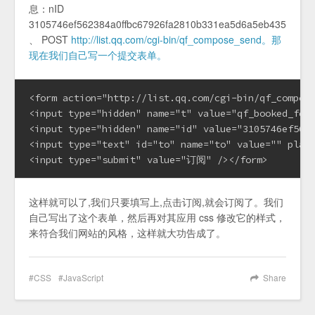
息：nID
3105746ef562384a0ffbc67926fa2810b331ea5d6a5eb435
、 POST
http://list.qq.com/cgi-bin/qf_compose_send。那
现在我们自己写一个提交表单。
<form action="http://list.qq.com/cgi-bin/qf_compose
<input type="hidden" name="t" value="qf_booked_feed
<input type="hidden" name="id" value="3105746ef5623
<input type="text" id="to" name="to" value="" pl
<input type="submit" value="订阅" /></form>
这样就可以了,我们只要填写上,点击订阅,就会订阅了。我们
自己写出了这个表单，然后再对其应用 css 修改它的样式，
来符合我们网站的风格，这样就大功告成了。
CSS
JavaScript
Share