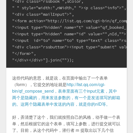
"<div class="rssbook ",sColor,

" " style="width:",nWidth," "><p class="info">",sTe
"<div class="mailInput">",

"<form action="http://list.qq.com/cgi-bin/qf_compos
"<input type="hidden" name="t" value="qf_booked_fee
"<input type="hidden" name="id" value="",nId,"">",

"<input  id="to" name="to" type="text" class="rsstx
"<div class="rssbutton"><input type="submit" value
"</form>",

"</div></div>"].join(""));
这些代码的意思，就是说，在页面中输出了一个表单
（form），它提交的地址就是
http://list.qq.com/cgi-
bin/qf_compose_send，表单里面有三个input元素，其中
两个是隐藏的，用来发送参数的，有一个是发送填写的邮箱
的。这两个隐藏表单中发送的内容，就是你的nID等。
好，弄清楚了这个，我们就按照自己的风格，动手做一个表
单，然后根据它的这个表单，填写上参数，进行提交就可以
了。目前，从这个代码中，潜行者 m 提取出以下几个信