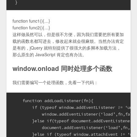
 }
function func1(){…}
function func2(){…}
这样做虽然可以，但是很不方便，因为我们需要把所有要加
载的函数名都写进去，修改起来就会很麻烦。当然办法肯定
是有的，jQuery 就特别提供了很强大的多脚本加载方法，
那么原生的 JavaScript 肯定也有办法。
window.onload 同时处理多个函数
我们需要编写一个处理函数，先看一下代码：
    function addLoadListener(fn){
        if (typeof window.addEventListener != ‘und
            window.addEventListener(‘load’,fn,fals
        }else if(typeof document.addEventListener 
            document.addEventListener(‘load’,fn,fa
        }else if (typeof window.attachEvent != ‘un