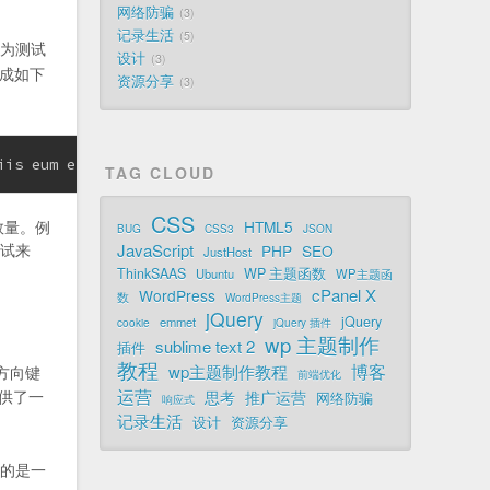
网络防骗
3
记录生活
5
为测试
设计
3
生成如下
资源分享
3
iis eum exercitationem. Quae, reprehenderit repellat imp
TAG CLOUD
CSS
数量。例
HTML5
BUG
CSS3
JSON
试来
JavaScript
PHP
SEO
JustHost
ThinkSAAS
WP 主题函数
Ubuntu
WP主题函
cPanel X
WordPress
数
WordPress主题
jQuery
jQuery
emmet
cookie
jQuery 插件
wp 主题制作
sublime text 2
插件
教程
博客
wp主题制作教程
方向键
前端优化
运营
提供了一
思考
推广运营
网络防骗
响应式
记录生活
设计
资源分享
的是一