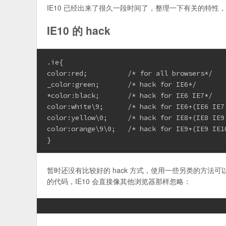
IE10 已经出来了很久一段时间了，整理一下有关的特性
IE10 的 hack
.ie{

color:red;          /* for all browsers*/

_color:green;       /* hack for IE6*/

*color:black;       /* hack for IE6 IE7*/

color:white\9;      /* hack for IE6+(IE6 IE7 
color:yellow\0;     /* hack for IE8+(IE8 IE9 
color:orange\9\0;   /* hack for IE9+(IE9 IE10
}
暂时还没有比较好的 hack 方式，使用一些另类的方法可
的代码，IE10 会直接像其他浏览器那样忽略：