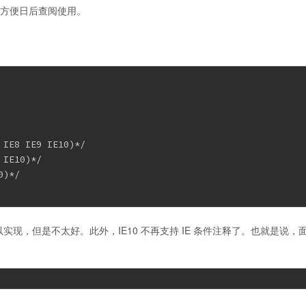
，方便日后查阅使用。
IE8 IE9 IE10)*/

IE10)*/

)*/

以实现，但是不太好。此外，IE10 不再支持 IE 条件注释了。也就是说，