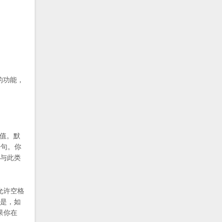
的功能，
性值。默
语句。你
。与此类
允许空格
的是，如
如果你在