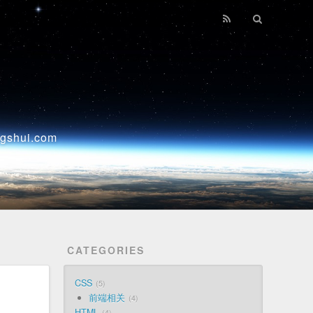
ui.com
CATEGORIES
CSS
5
前端相关
4
HTML
4