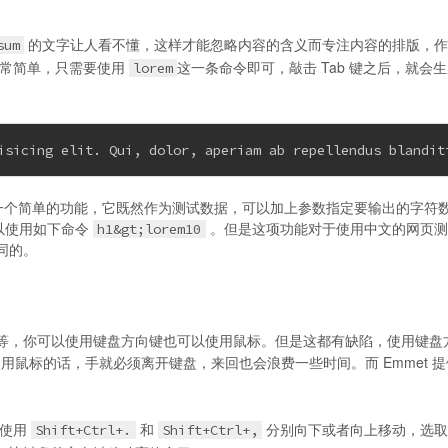
的文字让人看不懂，这样才能忽略内容的含义而专注内容的排版，作
sum
常简单，只需要使用
这一条命令即可，敲击 Tab 键之后，就会
lorem
isicing elit. Qui, dolor, aperiam ab repellendus blandit
字这样一个简单的功能，它既然作为测试数据，可以加上参数指定要输出的字符
可以使用如下命令
。但是这项功能对于使用中文的网页测
h1&gt;lorem10
同的。
等，你可以使用键盘方向键也可以使用鼠标。但是这都有缺陷，使用键盘
；使用鼠标的话，手就必须离开键盘，来回也会浪费一些时间。而 Emmet 
，使用
和
分别向下或者向上移动，选取
Shift+Ctrl+.
Shift+Ctrl+,