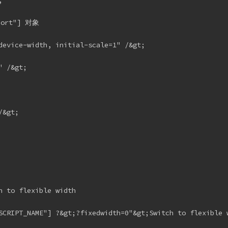


rt"] 对象

device-width, initial-scale=1" /&gt;

 /&gt;

&gt;

 to flexible width

SCRIPT_NAME"] ?&gt;?fixedwidth=0"&gt;Switch to flexible w