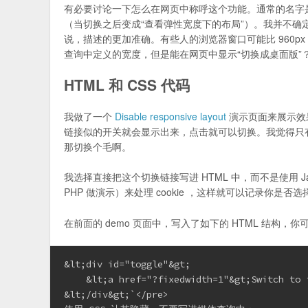
有必要讨论一下怎么在网页中称呼这个功能。通常的名字
（当切换之后变成“查看弹性宽度下的布局”）。我并不确
说，描述的更加准确。有些人的浏览器窗口可能比 960px
查询中定义的宽度，但是能在网页中显示“切换成桌面版”
HTML 和 CSS 代码
我做了一个
Disable responsive layout
演示页面来展示效果
链接似的开关就会显示出来，点击就可以切换。我觉得只
那切换个毛啊。
我选择直接把这个切换链接写进 HTML 中，而不是使用 J
PHP 做演示）来处理 cookie ，这样就可以记录你是
在前面的 demo 页面中，写入了如下的 HTML 结构，
&lt;div id="toggle"&gt;

    &lt;a href="?fixedwidth=1"&gt;Switch to 
&lt;/div&gt;`</pre>
