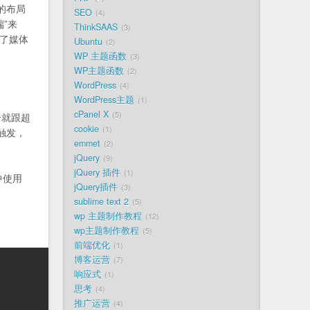
的布局
SEO
4
”来
ThinkSAAS
3
足了媒体
Ubuntu
2
WP 主题函数
3
WP主题函数
2
WordPress
4
WordPress主题
1
cPanel X
5
个就跟超
cookie
1
触发，
emmet
2
jQuery
9
jQuery 插件
1
中使用
jQuery插件
3
sublime text 2
5
wp 主题制作教程
12
wp主题制作教程
5
前端优化
1
博客运营
7
响应式
1
思考
4
推广运营
4