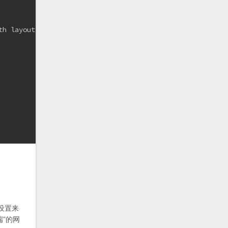
h layout&lt;/a&gt;

设置来
”的网