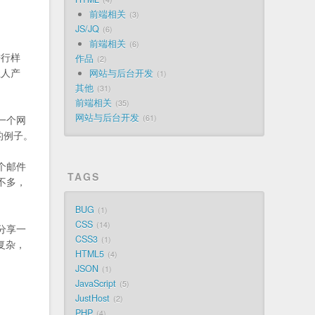
前端相关
3
JS/JQ
6
前端相关
6
进行样
作品
2
让人产
网站与后台开发
1
其他
31
前端相关
35
网站与后台开发
一个网
61
的例子。
个邮件
TAGS
不多，
BUG
1
CSS
14
分享一
CSS3
1
复杂，
HTML5
4
JSON
1
JavaScript
5
JustHost
2
PHP
4