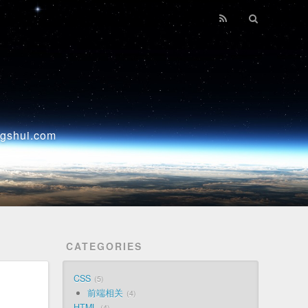
ui.com
CATEGORIES
CSS
5
前端相关
4
HTML
4