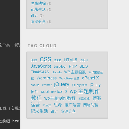
网络防骗
3
记录生活
5
设计
3
资源分享
3
对象中有这个类，就说明用户已经禁用了响应式布局，所以需要显示开关，方便他
TAG CLOUD
CSS
HTML5
BUG
CSS3
JSON
JavaScript
PHP
SEO
JustHost
ThinkSAAS
WP 主题函数
Ubuntu
WP主题函
cPanel X
WordPress
数
WordPress主题
jQuery
jQuery
emmet
cookie
jQuery 插件
wp 主题制作
sublime text 2
插件
教程
博客
wp主题制作教程
前端优化
运营
思考
推广运营
网络防骗
响应式
加载（实现方法见下文）。

记录生活
设计
资源分享
tml:not(.fixed) 或者不使用媒体查询创建单独的文件。
