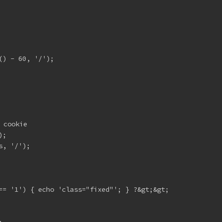
) - 60, '/');

ookie

; 

, '/');

== '1') { echo 'class="fixed"'; } ?&gt;&gt;
