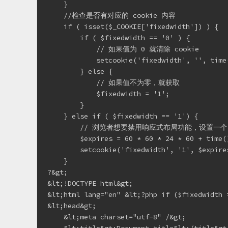
    }

    //检查是否有对应的 cookie 内容

    if ( isset($_COOKIE['fixedwidth']) ) {

        if ( $fixedwidth == '0' ) {

            // 如果值为 0 就清除 cookie

            setcookie('fixedwidth', '', time(
        } else {

            // 如果值不为零，就获取

            $fixedwidth = '1';

        }

    } else if ( $fixedwidth == '1') {

        // 浏览者想要禁用响应式布局功能，设置一个 c
        $expires = 60 * 60 * 24 * 60 + time()
        setcookie('fixedwidth', '1', $expires
    }

?&gt;

&lt;!DOCTYPE html&gt;

&lt;html lang="en" &lt;?php if ($fixedwidth 
&lt;head&gt;

    &lt;meta charset="utf-8" /&gt;
