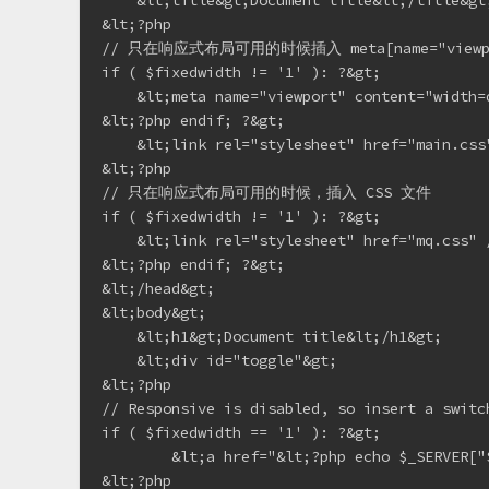
    &lt;title&gt;Document title&lt;/title&gt;
&lt;?php

// 只在响应式布局可用的时候插入 meta[name="viewpo
if ( $fixedwidth != '1' ): ?&gt;

    &lt;meta name="viewport" content="width=
&lt;?php endif; ?&gt;

    &lt;link rel="stylesheet" href="main.css"
&lt;?php

// 只在响应式布局可用的时候，插入 CSS 文件

if ( $fixedwidth != '1' ): ?&gt;

    &lt;link rel="stylesheet" href="mq.css" /
&lt;?php endif; ?&gt;

&lt;/head&gt;

&lt;body&gt;

    &lt;h1&gt;Document title&lt;/h1&gt;

    &lt;div id="toggle"&gt;

&lt;?php

// Responsive is disabled, so insert a switch
if ( $fixedwidth == '1' ): ?&gt;

        &lt;a href="&lt;?php echo $_SERVER["
&lt;?php
