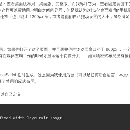
是：查看桌面版布局、桌面版、完整版。而我称呼它为：查看固定宽度下
定这样可以帮助用户明白之间的异同，但是我认为这比起“桌面端”和“手机端
 还窄，也可能比 1200px 窄，或者是他们自己拖动设置的大小，虽然满
？
。如果你打开了这个页面，并且调整你的浏览器窗口小于 960px ，一
有在媒体查询工作的时候才显示这个切换开关——如果响应式布局没有被
avaScript 临时生成。这是因为我使用后台（可以是任何后台语言，本文
否选择了禁用响应式布局。
你可以自己定义：
fixed width layout&lt;/a&gt;
