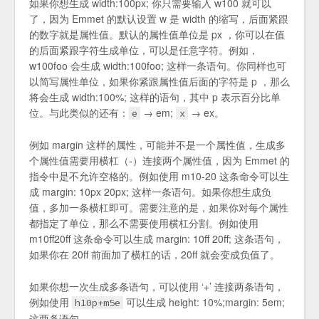
如果你想生成 width:100px; 你只需要输入 w100 就可以
了，因为 Emmet 的默认设置 w 是 width 的缩写，后面紧跟
的数字就是属性值。默认的属性值单位是 px ，你可以在值
的后面紧跟字符生成单位，可以是任意字符。例如，
w100foo 会生成 width:100foo; 这样一条语句。你同样也可
以简写属性单位，如果你紧跟属性值后面的字符是 p ，那么
将会生成 width:100%; 这样的语句，其中 p 表示百分比单
位。与此类似的还有：
→ em;
→ ex。
e
x
例如 margin 这样的属性，可能并不是一个属性值，生成多
个属性值需要用横杠（-）连接两个属性值，因为 Emmet 的
指令中是不允许空格的。例如使用 m10-20 这条命令可以生
成 margin: 10px 20px; 这样一条语句。如果你想生成负
值，多加一条横杠即可。需要注意的是，如果你对每个属性
都指定了单位，那么不需要使用横杠分割。例如使用
m10ff20ff 这条命令可以生成 margin: 10ff 20ff; 这条语句，
如果你在 20ff 前面加了横杠的话，20ff 就会变成负值了。
如果你想一次生成多条语句，可以使用 ‘+’ 连接两条语句，
例如使用
可以生成 height: 10%;margin: 5em;
h10p+m5e
这两条语句。