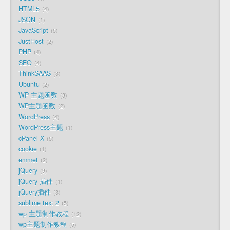
HTML5
4
JSON
1
JavaScript
5
JustHost
2
PHP
4
SEO
4
ThinkSAAS
3
Ubuntu
2
WP 主题函数
3
WP主题函数
2
WordPress
4
WordPress主题
1
cPanel X
5
cookie
1
emmet
2
jQuery
9
jQuery 插件
1
jQuery插件
3
sublime text 2
5
wp 主题制作教程
12
wp主题制作教程
5