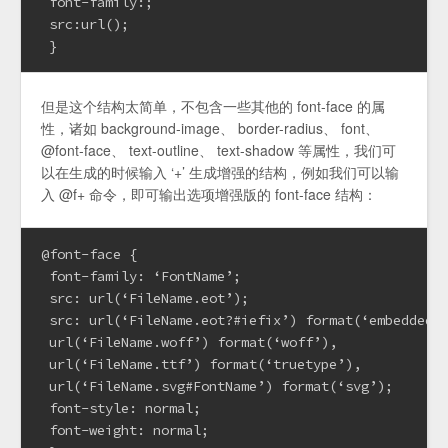
 font-family:;
 src:url();
 }
但是这个结构太简单，不包含一些其他的 font-face 的属
性，诸如 background-image、 border-radius、 font、
@font-face、 text-outline、 text-shadow 等属性，我们可
以在生成的时候输入 ‘+’ 生成增强的结构，例如我们可以输
入 @f+ 命令，即可输出选项增强版的 font-face 结构：
@font-face {
 font-family: ‘FontName’;
 src: url(‘FileName.eot’);
 src: url(‘FileName.eot?#iefix’) format(‘embedded-
 url(‘FileName.woff’) format(‘woff’),
 url(‘FileName.ttf’) format(‘truetype’),
 url(‘FileName.svg#FontName’) format(‘svg’);
 font-style: normal;
 font-weight: normal;