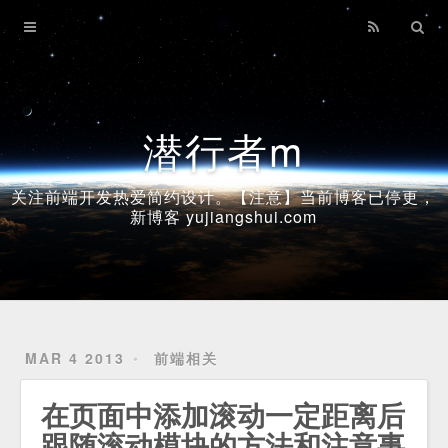
Home
Archives
潜行者m
关注前端开发热爱简约设计。【注意】当前博客已停更，
新博客 yujiangshui.com
MAR 4 2013
前端相关
在页面中添加滚动一定距离后
跟随滚动模块的方法和注意事