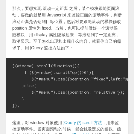
那么，要想实现 滚动一定距离 之后，某个模块跟随页面滚
动，要做的就是用 Javascript 来监控页面的滚动事件，判断
滚动距离是否达到目标位置，然后对要跟随滚动的模块修改
position 属性为 fixed。当然，也可以提前做好一个滚动跟
随模块，用 display 属性隐藏起来，等滚动到了一定距离，
取消显示。至于怎么出现和出现什么内容，就看你自己的需
求了。用 jQuery 监控方法如下：
$(window).scroll(function(){
    if ($(window).scrollTop()>64){
        $(“#menu”).css({position:”fixed”,left:”0px
    }else{
        $(“#menu”).css({position: “relative”});
    }
});
这里，对 window 对象使用
jQuery 的 scroll 方法
，用来监
控滚动事件。当页面滚动的时候，就会触发定义的函数。函