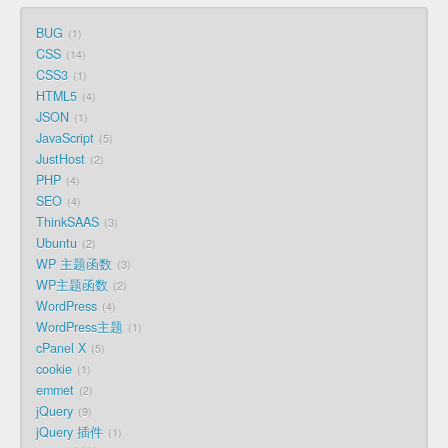
BUG
1
CSS
14
CSS3
1
HTML5
4
JSON
1
JavaScript
5
JustHost
2
PHP
4
SEO
4
ThinkSAAS
3
Ubuntu
2
WP 主题函数
3
WP主题函数
2
WordPress
4
WordPress主题
1
cPanel X
5
cookie
1
emmet
2
jQuery
9
jQuery 插件
1