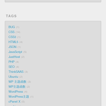
TAGS
BUG
1
CSS
14
CSS3
1
HTML5
4
JSON
1
JavaScript
5
JustHost
2
PHP
4
SEO
4
ThinkSAAS
3
Ubuntu
2
WP 主题函数
3
WP主题函数
2
WordPress
4
WordPress主题
1
cPanel X
5