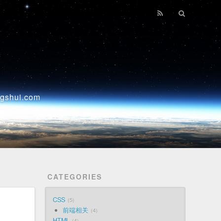
ui.com
CATEGORIES
CSS
5
前端相关
4
HTML
4