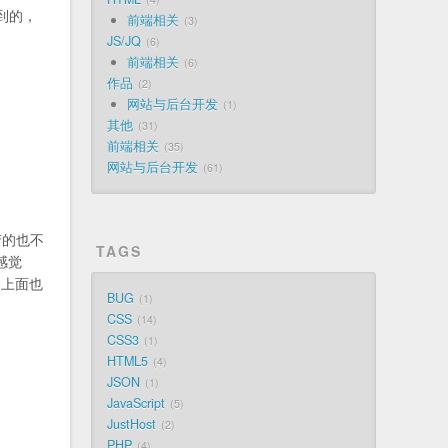
到的，
前端相关
3
JS/JQ
6
前端相关
6
作品
2
网站与后台开发
1
其他
31
前端相关
35
网站与后台开发
61
产的也不
TAGS
感觉
器上面也
BUG
1
CSS
14
CSS3
1
HTML5
4
JSON
1
JavaScript
5
JustHost
2
PHP
4