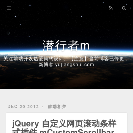
Home
Archives
潜行者m
关注前端开发热爱简约设计。【注意】当前博客已停更，
新博客 yujiangshui.com
DEC 20 2012
前端相关
jQuery 自定义网页滚动条样
式插件 mCustomScrollbar