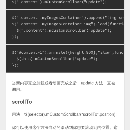
$(".content").mCustomScrollbar("update");
$(".content .myImagesContainer").append("<img src='
$(".content .myImagesContainer img").load(function(
  $(".content").mCustomScrollbar("update");

});
$("#content-1").animate({height:800},"slow",functio
  $(this).mCustomScrollbar("update");

});
当新内容完全加载或者动画完成之后，update 方法一直被
调用。
scrollTo
用法：\$(selector).mCustomScrollbar(“scrollTo”,position);
你可以使用这个方法自动的滚动到你想要滚动到的位置。这