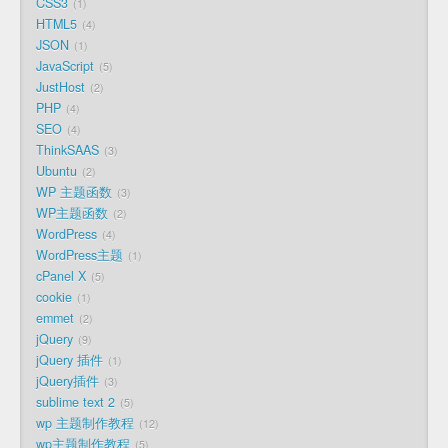
CSS3
1
HTML5
4
JSON
1
JavaScript
5
JustHost
2
PHP
4
SEO
4
ThinkSAAS
3
Ubuntu
2
WP 主题函数
3
WP主题函数
2
WordPress
4
WordPress主题
1
cPanel X
5
cookie
1
emmet
2
jQuery
9
jQuery 插件
1
jQuery插件
3
sublime text 2
5
wp 主题制作教程
12
wp主题制作教程
5