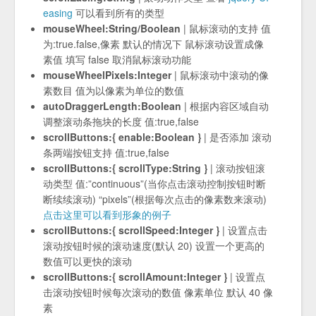
easing
可以看到所有的类型
mouseWheel:String/Boolean
| 鼠标滚动的支持 值
为:true.false,像素 默认的情况下 鼠标滚动设置成像
素值 填写 false 取消鼠标滚动功能
mouseWheelPixels:Integer
| 鼠标滚动中滚动的像
素数目 值为以像素为单位的数值
autoDraggerLength:Boolean
| 根据内容区域自动
调整滚动条拖块的长度 值:true,false
scrollButtons:{ enable:Boolean }
| 是否添加 滚动
条两端按钮支持 值:true,false
scrollButtons:{ scrollType:String }
| 滚动按钮滚
动类型 值:”continuous”(当你点击滚动控制按钮时断
断续续滚动) “pixels”(根据每次点击的像素数来滚动)
点击这里可以看到形象的例子
scrollButtons:{ scrollSpeed:Integer }
| 设置点击
滚动按钮时候的滚动速度(默认 20) 设置一个更高的
数值可以更快的滚动
scrollButtons:{ scrollAmount:Integer }
| 设置点
击滚动按钮时候每次滚动的数值 像素单位 默认 40 像
素