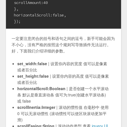
 scrollAmount:40

 },

 horizontalScroll:false,

 });
一定要注意闭合的括号和语句之间的逗号，新手可能会因为
不小心，没有严格的按照这个规则写导致插件无法运行。
好，下面我们介绍详细的参数。
set_width:false
| 设置你内容的宽度 值可以是像素
或者百分比
set_height:false
| 设置你内容的高度 值可以是像素
或者百分比
horizontalScroll:Boolean
| 是否创建一个水平滚动
条 默认是垂直滚动条 值可为:true(创建水平滚动条)
或 false
scrollInertia:Integer
| 滚动的惯性值 在毫秒中 使用
0 可以无滚动惯性 (滚动惯性可以使区块滚动更加平
滑)
scrollEasing:String
| 滚动动作类型 查看
jquery UI