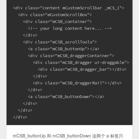
<div class="content mCustomScrollbar _mCS_1">

  <div class="mCustomScrollBox">

    <div class="mCSB_container">

      <!-- your long content here... -->

    </div>

    <div class="mCSB_scrollTools">

      <a class="mCSB_buttonUp"></a>

      <div class="mCSB_draggerContainer">

        <div class="mCSB_dragger ui-draggable">

          <div class="mCSB_dragger_bar"></div>

        </div>

        <div class="mCSB_draggerRail"></div>

      </div>

      <a class="mCSB_buttonDown"></a>

    </div>

  </div>

</div>
mCSB_buttonUp 和 mCSB_buttonDown 这两个 a 标签只