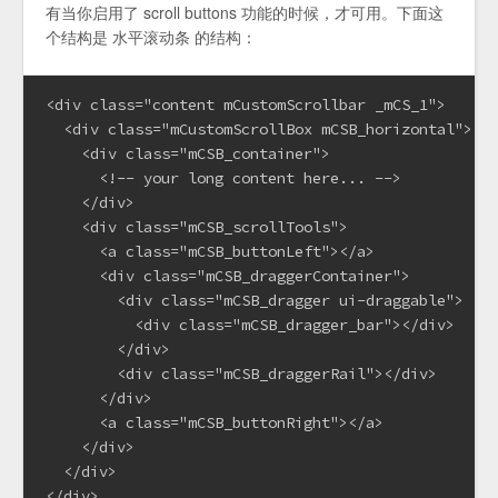
有当你启用了 scroll buttons 功能的时候，才可用。下面这
个结构是 水平滚动条 的结构：
<div class="content mCustomScrollbar _mCS_1">

  <div class="mCustomScrollBox mCSB_horizontal">

    <div class="mCSB_container">

      <!-- your long content here... -->

    </div>

    <div class="mCSB_scrollTools">

      <a class="mCSB_buttonLeft"></a>

      <div class="mCSB_draggerContainer">

        <div class="mCSB_dragger ui-draggable">

          <div class="mCSB_dragger_bar"></div>

        </div>

        <div class="mCSB_draggerRail"></div>

      </div>

      <a class="mCSB_buttonRight"></a>

    </div>

  </div>

</div>