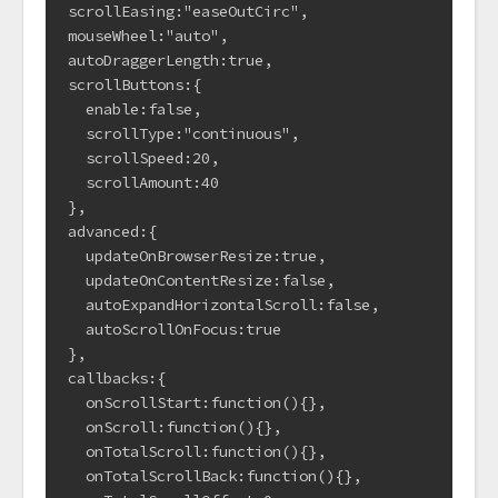
scrollEasing:"easeOutCirc",

mouseWheel:"auto",

autoDraggerLength:true,

scrollButtons:{

  enable:false,

  scrollType:"continuous",

  scrollSpeed:20,

  scrollAmount:40

},

advanced:{

  updateOnBrowserResize:true,

  updateOnContentResize:false,

  autoExpandHorizontalScroll:false,

  autoScrollOnFocus:true

},

callbacks:{

  onScrollStart:function(){},

  onScroll:function(){},

  onTotalScroll:function(){},

  onTotalScrollBack:function(){},
