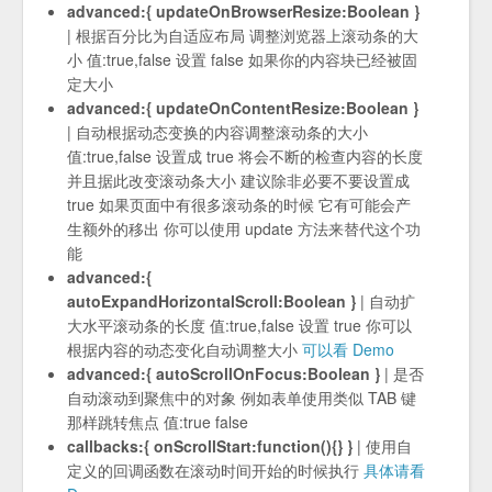
advanced:{ updateOnBrowserResize:Boolean }
| 根据百分比为自适应布局 调整浏览器上滚动条的大
小 值:true,false 设置 false 如果你的内容块已经被固
定大小
advanced:{ updateOnContentResize:Boolean }
| 自动根据动态变换的内容调整滚动条的大小
值:true,false 设置成 true 将会不断的检查内容的长度
并且据此改变滚动条大小 建议除非必要不要设置成
true 如果页面中有很多滚动条的时候 它有可能会产
生额外的移出 你可以使用 update 方法来替代这个功
能
advanced:{
autoExpandHorizontalScroll:Boolean }
| 自动扩
大水平滚动条的长度 值:true,false 设置 true 你可以
根据内容的动态变化自动调整大小
可以看 Demo
advanced:{ autoScrollOnFocus:Boolean }
| 是否
自动滚动到聚焦中的对象 例如表单使用类似 TAB 键
那样跳转焦点 值:true false
callbacks:{ onScrollStart:function(){} }
| 使用自
定义的回调函数在滚动时间开始的时候执行
具体请看