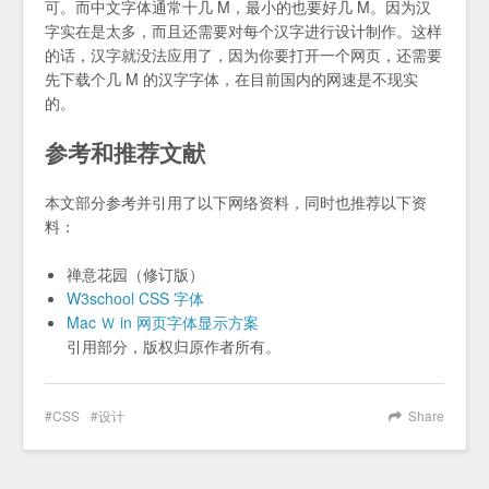
可。而中文字体通常十几 M，最小的也要好几 M。因为汉
字实在是太多，而且还需要对每个汉字进行设计制作。这样
的话，汉字就没法应用了，因为你要打开一个网页，还需要
先下载个几 M 的汉字字体，在目前国内的网速是不现实
的。
参考和推荐文献
本文部分参考并引用了以下网络资料，同时也推荐以下资
料：
禅意花园（修订版）
W3school CSS 字体
Mac Ｗ in 网页字体显示方案
引用部分，版权归原作者所有。
CSS
设计
Share