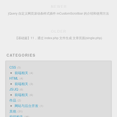
NEWER
jQuery 自定义网页滚动条样式插件 mCustomScrollbar 的介绍和使用方法
OLDER
【基础篇】11，通过 index.php 文件生成 文章页面(single.php)
CATEGORIES
CSS
5
前端相关
4
HTML
4
前端相关
3
JS/JQ
6
前端相关
6
作品
2
网站与后台开发
1
其他
31
前端相关
35