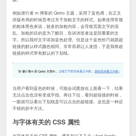
例如潜行者 m 博客的 Qetro 主题，采用了蓝色调，在正文
排版布局的时候思考过关于加粗文字的样式。如果使用常规
的粗体黑色来说，较多的加粗内容，会导致页面文字的混
乱。加粗的目的是为了醒目，告诉浏览者这是段重要的文
字。所以我对文字添加蓝色处理。但是这个蓝色恰巧就跟超
链接的默认样式颜色相同。非常容易让人迷惑，于是我将超
链接的样式带有默认的下划线。
当用户看到蓝色的时候，可能会试图放在上面看一下，结果
无法点击也没有变成手指。再往下拉，看到超链接的时候，
一眼就可以看出下划线是可以点击的超链接。这也是一种还
不错的折中方法。
与字体有关的 CSS 属性
与字体有关的 CSS 属性，通常有以下几个：font-family、