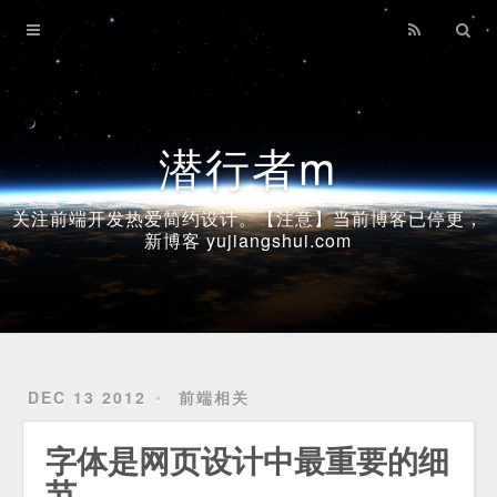
Home
Archives
潜行者m
关注前端开发热爱简约设计。【注意】当前博客已停更，
新博客 yujiangshui.com
DEC 13 2012
前端相关
字体是网页设计中最重要的细
节