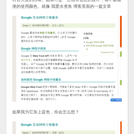
便的使用颜色。就像 我爱水煮鱼 博客里面的一篇文章
如果我为它加上蓝色，你会怎么想？