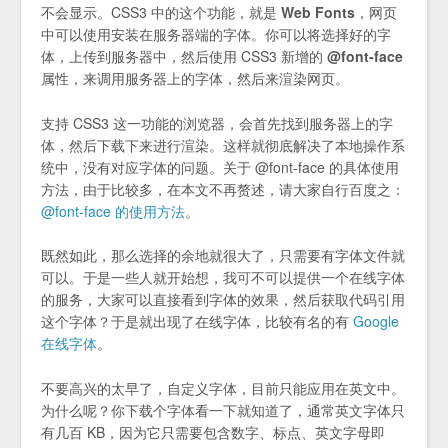
不会显示。CSS3 中的这个功能，就是
Web Fonts
，网页
中可以使用安装在服务器端的字体。你可以将选择好的字
体，上传到服务器中，然后使用 CSS3 新增的
@font-face
属性，来调用服务器上的字体，然后来渲染网页。
支持 CSS3 这一功能的浏览器，会首先找到服务器上的字
体，然后下载下来进行渲染。这样就彻底解决了本地操作系
统中，没有对应字体的问题。关于 @font-face 的具体使用
方法，由于比较多，在本文不再赘述，请大家自行百度之：
@font-face 的使用方法
。
既然如此，那么选择的余地就很大了，只需要有字体文件就
可以。于是一些人就开始想，我可不可以提供一个在线字体
的服务，大家可以直接看到字体的效果，然后获取代码引用
这个字体？于是就出现了在线字体，比较有名的有
Google
在线字体
。
不要高兴的太早了，自定义字体，目前只能应用在英文中。
为什么呢？你下载个字体看一下就知道了，通常英文字体只
有几百 KB，因为它只需要包含数字、标点、英文字母即