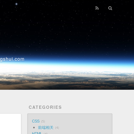
ui.com
CATEGORIES
CSS
5
前端相关
4
HTML
4