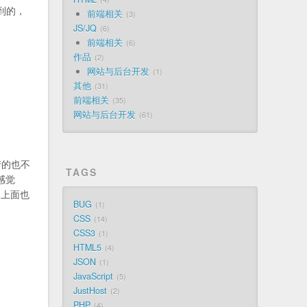
到的，
前端相关
3
JS/JQ
6
前端相关
6
作品
2
网站与后台开发
1
其他
31
前端相关
35
网站与后台开发
61
产的也不
TAGS
感觉
器上面也
BUG
1
CSS
14
CSS3
1
HTML5
4
JSON
1
JavaScript
5
JustHost
2
PHP
4