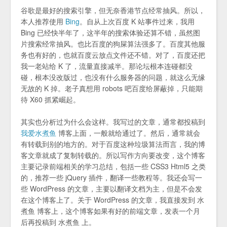
谷歌是最好的搜索引擎，但无奈香港节点经常抽风。所以，
本人推荐使用
Bing
。自从上次百度 K 站事件过来，我用
Bing 已经快半年了，这半年的搜索体验还算不错，虽然图
片搜索经常抽风。也比百度的狗屎算法强多了。百度其他服
务也有好的，也就百度云放点文件还不错。对了，百度还把
我一老站给 K 了，流量直接减半。那论坛根本连碰都没
碰，根本没改版过，也没有什么服务器的问题，就这么无缘
无故的 K 掉。老子真想用 robots 吧百度给屏蔽掉，只能期
待 X60 抓紧崛起。
其实也分析过为什么会这样。我写过的文章，通常都投稿到
我爱水煮鱼
博客上面，一般就给通过了。然后，通常就会
有转载到别的地方的。对于百度这种垃圾算法而言，我的博
客文章就成了复制转载的。所以写作方向要改变，这个博客
主要记录前端相关的学习总结，包括一些 CSS3 Html5 之类
的，推荐一些 jQuery 插件，翻译一些教程等。我还会写一
些 WordPress 的文章，主要以翻译文档为主，但是不会发
在这个博客上了。关于 WordPress 的文章，我直接发到 水
煮鱼 博客上，这个博客如果有好的前端文章，发表一个月
后再投稿到 水煮鱼 上。