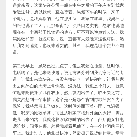
送货来看，这家快递公司一般在中午之后的下午左右到我家
附近送货，所以我就一直在等着。果然下午的时候，来了一
个电话，是我妈接的。他在那头问，我家在哪里。我妈细心
的跟他说了半天，走那条街到什么路口之类的。然后他说他
现在在一个离那里比较远的地方，可不可以晚点过去送。我
妈比较和善，就说可以，说一直都有人最晚来送也可以。然
后我等到睡觉，也没来送货的。甚至，我连是哪个货都不知
道。
第二天早上，虽然已经九点了，但是我还在睡觉。这时候，
电话响了，是他来送快递，说还有两分钟到我们家附近的街
道，让我出来拿快递。有没有搞错？！送快递的，让我从家
出去到外面的大街上拿快递。没办法，我也是个好人，就急
忙起来随便穿了几件衣服，然后就跑出去了。临出去之前，
我突然想到一个事情，这个是不是那个货到付款的货？为了
保险，我特意带上了钱包。这时候外面下着小雨，气温很
低，我穿的比较单薄，而且从我家下楼到外面的大街，需要
走几百米的路。我就这样哆哆嗦嗦的出去了，然后他又打电
话给我，问我在哪。然后我就看见他了，在一个封闭的三轮
车上。我走过去，他拿出快递，然后撕开说货到付款。幸亏