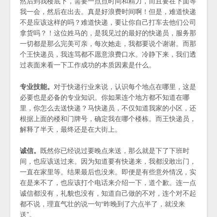
然后到我楼底下，需要一点点时间和精力，而且要在下面等
我一会，然后在出去。真是好浪费时间啊！但是，难道快递
不是应该这样的吗？难道快递，要让你自己打车去他们公司
拿货吗？！这位姓马的，是我见过的最好的快递员，服务那
一切都是那么完美可亲，每次她走，我都要说个谢谢。而那
个王快递员，我连骂都不愿意浪费口水。冷静下来，我们透
过表面来看一下工作成功的本质因素是什么。
专业技能。
对于快递行业来说，认识每个地点在哪里，这是
必要也是必备的专业知识。你如果连个地方都不知道在哪
里，你怎么去送快递？马快递员，不仅知道我家的小区，还
根据上面的楼和门牌号，确定我在哪个楼栋。而王快递员，
解释了半天，最终还是在大街上。
诚信。
既然你已经说过要晚点来送，那么就是下了下班时
间，也应该送过来。因为知道要有快递来，我都没敢出门，
一直在家里等。结果最后也没来。即便是有些意外情况，实
在是来不了，也应该打个电话来介绍一下，道个歉。连一点
诚信都没有，礼貌也没有，知道自己做的不对，连个对不起
都不说，理直气壮的说一句“昨晚到了六点半了，就没来
送”。