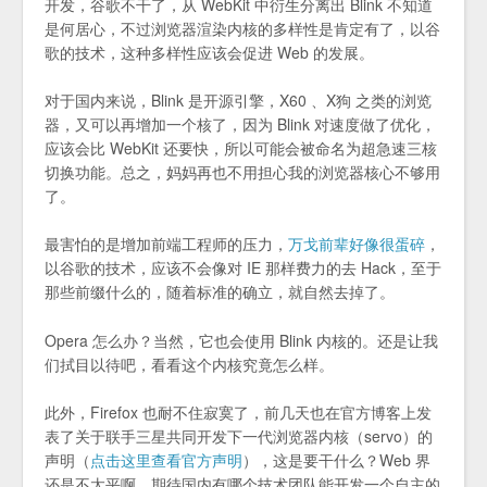
开发，谷歌不干了，从 WebKit 中衍生分离出 Blink 不知道
是何居心，不过浏览器渲染内核的多样性是肯定有了，以谷
歌的技术，这种多样性应该会促进 Web 的发展。
对于国内来说，Blink 是开源引擎，X60 、X狗 之类的浏览
器，又可以再增加一个核了，因为 Blink 对速度做了优化，
应该会比 WebKit 还要快，所以可能会被命名为超急速三核
切换功能。总之，妈妈再也不用担心我的浏览器核心不够用
了。
最害怕的是增加前端工程师的压力，
万戈前辈好像很蛋碎
，
以谷歌的技术，应该不会像对 IE 那样费力的去 Hack，至于
那些前缀什么的，随着标准的确立，就自然去掉了。
Opera 怎么办？当然，它也会使用 Blink 内核的。还是让我
们拭目以待吧，看看这个内核究竟怎么样。
此外，Firefox 也耐不住寂寞了，前几天也在官方博客上发
表了关于联手三星共同开发下一代浏览器内核（servo）的
声明（
点击这里查看官方声明
），这是要干什么？Web 界
还是不太平啊，期待国内有哪个技术团队能开发一个自主的