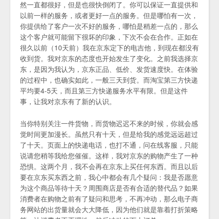
然一直都很好，但是也很快倒闭了。你可以保证一直提供和
以前一样的服务，或者更好一点的服务。但是哪怕有一次，
你提供给了客户一次不好的服务，哪怕是稍差一点的，那么
这个客户就可能留下很坏的印象，下次不会在合作。正如在
很久以前（10天前）我在京东定下的电吉他，到现在都没有
收到货。我对京东的态度也开始发生了变化。之前我选择京
东，是因为我认为，京东正品、低价、发货速度快。在体验
的过程中，也确实如此，一般三天到货。而淘宝第三方快递
平均要4-5天，而且第三方快递服务水平有限。但是这件
事，让我对京东有了新的认识。
当你特别关注一件货物，而货物迟迟不来的时候，你就会感
觉时间更加漫长。虽然只有十天，但是给我的感觉远远超过
了十天。页面上的快递电话，也打不通，问在线客服，只能
说请您稍等我给您催催。这样，我对京东的购物产生了一种
恐惧。这两个月，我不会再在京东上买任何东西。而且以后
要在京东买东西之前，我心中都会有几个疑问：我是否愿意
为这个商品等待十天？周围商店是否有合适的替代品？如果
消费者在购物之前有了疑问和思考，不再冲动，那么电子商
务网站的出货量就会大大降低，因为他们就是靠着打折策略