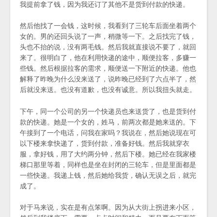
我提前拿了钱，因为我还订了其他不是货到付款的快递。
然后他找了一会钱，这时候，我看到了三轮车后面坐着两个
女的。男的还回头说了一声，稍微等一下。之后找完了钱，
头也不抬的说，没有两毛钱。然后我就直接说不要了，就回
来了。很明白了，他在利用快递的途中，顺便拉客，多赚一
些钱。然后根据拉客的需求，顺便送一下附近的快递。他也
解释了昨晚为什么没来送了，说昨晚已经到了六点半了，然
后就没来送。也没有道歉，也没有诚意。所以我扭头就走。
下午，同一个公司的另一个快递员也来送货了，也是货到付
款的快递。她是一个女的，姓马，前两次都是她来送的。下
午接到了一个电话，问我在家吗？我说在，然后她说现在可
以下楼来拿快递了，货到付款，准备好钱。然后我就穿衣
服，拿好钱，用了大约两分钟，然后下楼。她已经在我家楼
梯口那里等着，同样也是坐在封闭的三轮车，但是里面都是
一些快递。我递上钱，然后她给我货，确认无误之后，就完
成了。
对于马来说，实在是有点笨啊。因为从大街上拐进来小区，