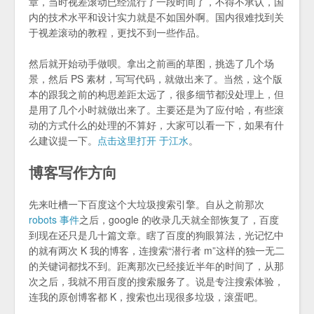
章，当时视差滚动已经流行了一段时间了，不得不承认，国
内的技术水平和设计实力就是不如国外啊。国内很难找到关
于视差滚动的教程，更找不到一些作品。
然后就开始动手做呗。拿出之前画的草图，挑选了几个场
景，然后 PS 素材，写写代码，就做出来了。当然，这个版
本的跟我之前的构思差距太远了，很多细节都没处理上，但
是用了几个小时就做出来了。主要还是为了应付哈，有些滚
动的方式什么的处理的不算好，大家可以看一下，如果有什
么建议提一下。
点击这里打开 于江水
。
博客写作方向
先来吐槽一下百度这个大垃圾搜索引擎。自从之前那次
robots 事件
之后，google 的收录几天就全部恢复了，百度
到现在还只是几十篇文章。瞎了百度的狗眼算法，光记忆中
的就有两次 K 我的博客，连搜索“潜行者 m”这样的独一无二
的关键词都找不到。距离那次已经接近半年的时间了，从那
次之后，我就不用百度的搜索服务了。说是专注搜索体验，
连我的原创博客都 K，搜索也出现很多垃圾，滚蛋吧。