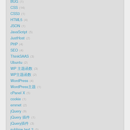
BUG
1
CSS
14
CSS3
1
HTML5
4
JSON
1
JavaScript
5
JustHost
2
PHP
4
SEO
4
ThinkSAAS
3
Ubuntu
2
WP 主题函数
3
WP主题函数
2
WordPress
4
WordPress主题
1
cPanel X
5
cookie
1
emmet
2
jQuery
9
jQuery 插件
1
jQuery插件
3
sublime text 2
5