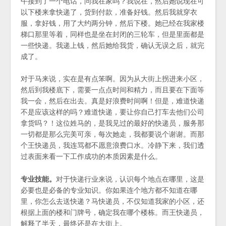
午接到了一个电话，问我在家吗？我说在，然后她说现在可
以下楼来拿快递了，货到付款，准备好钱。然后我就穿衣
服，拿好钱，用了大约两分钟，然后下楼。她已经在我家楼
梯口那里等着，同样也是坐在封闭的三轮车，但是里面都是
一些快递。我递上钱，然后她给我货，确认无误之后，就完
成了。
对于马来说，实在是有点笨啊。因为从大街上拐进来小区，
然后到我楼底下，需要一点点时间和精力，而且要在下面等
我一会，然后在出去。真是好浪费时间啊！但是，难道快递
不是应该这样的吗？难道快递，要让你自己打车去他们公司
拿货吗？！这位姓马的，是我见过的最好的快递员，服务那
一切都是那么完美可亲，每次她走，我都要说个谢谢。而那
个王快递员，我连骂都不愿意浪费口水。冷静下来，我们透
过表面来看一下工作成功的本质因素是什么。
专业技能。
对于快递行业来说，认识每个地点在哪里，这是
必要也是必备的专业知识。你如果连个地方都不知道在哪
里，你怎么去送快递？马快递员，不仅知道我家的小区，还
根据上面的楼和门牌号，确定我在哪个楼栋。而王快递员，
解释了半天，最终还是在大街上。