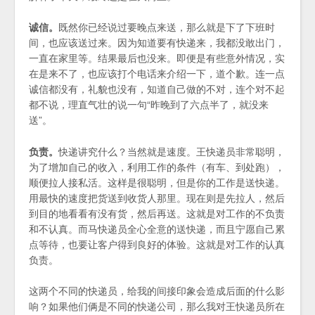
诚信。
既然你已经说过要晚点来送，那么就是下了下班时
间，也应该送过来。因为知道要有快递来，我都没敢出门，
一直在家里等。结果最后也没来。即便是有些意外情况，实
在是来不了，也应该打个电话来介绍一下，道个歉。连一点
诚信都没有，礼貌也没有，知道自己做的不对，连个对不起
都不说，理直气壮的说一句“昨晚到了六点半了，就没来
送”。
负责。
快递讲究什么？当然就是速度。王快递员非常聪明，
为了增加自己的收入，利用工作的条件（有车、到处跑），
顺便拉人接私活。这样是很聪明，但是你的工作是送快递。
用最快的速度把货送到收货人那里。现在则是先拉人，然后
到目的地看看有没有货，然后再送。这就是对工作的不负责
和不认真。而马快递员全心全意的送快递，而且宁愿自己累
点等待，也要让客户得到良好的体验。这就是对工作的认真
负责。
这两个不同的快递员，给我的间接印象会造成后面的什么影
响？如果他们俩是不同的快递公司，那么我对王快递员所在