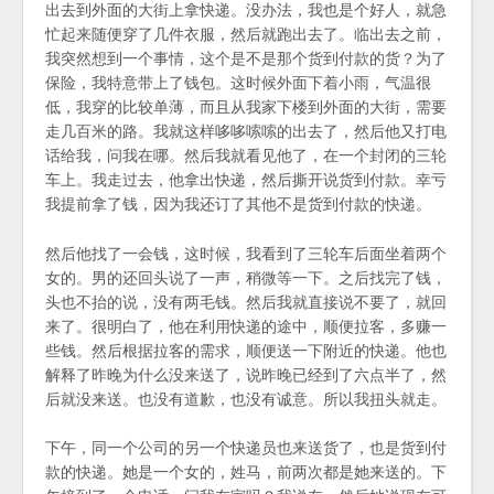
出去到外面的大街上拿快递。没办法，我也是个好人，就急
忙起来随便穿了几件衣服，然后就跑出去了。临出去之前，
我突然想到一个事情，这个是不是那个货到付款的货？为了
保险，我特意带上了钱包。这时候外面下着小雨，气温很
低，我穿的比较单薄，而且从我家下楼到外面的大街，需要
走几百米的路。我就这样哆哆嗦嗦的出去了，然后他又打电
话给我，问我在哪。然后我就看见他了，在一个封闭的三轮
车上。我走过去，他拿出快递，然后撕开说货到付款。幸亏
我提前拿了钱，因为我还订了其他不是货到付款的快递。
然后他找了一会钱，这时候，我看到了三轮车后面坐着两个
女的。男的还回头说了一声，稍微等一下。之后找完了钱，
头也不抬的说，没有两毛钱。然后我就直接说不要了，就回
来了。很明白了，他在利用快递的途中，顺便拉客，多赚一
些钱。然后根据拉客的需求，顺便送一下附近的快递。他也
解释了昨晚为什么没来送了，说昨晚已经到了六点半了，然
后就没来送。也没有道歉，也没有诚意。所以我扭头就走。
下午，同一个公司的另一个快递员也来送货了，也是货到付
款的快递。她是一个女的，姓马，前两次都是她来送的。下