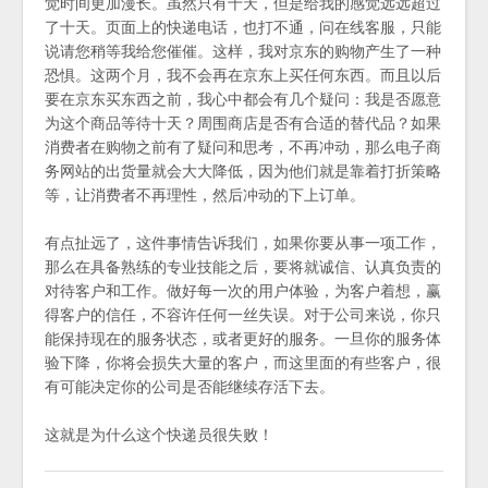
觉时间更加漫长。虽然只有十天，但是给我的感觉远远超过
了十天。页面上的快递电话，也打不通，问在线客服，只能
说请您稍等我给您催催。这样，我对京东的购物产生了一种
恐惧。这两个月，我不会再在京东上买任何东西。而且以后
要在京东买东西之前，我心中都会有几个疑问：我是否愿意
为这个商品等待十天？周围商店是否有合适的替代品？如果
消费者在购物之前有了疑问和思考，不再冲动，那么电子商
务网站的出货量就会大大降低，因为他们就是靠着打折策略
等，让消费者不再理性，然后冲动的下上订单。
有点扯远了，这件事情告诉我们，如果你要从事一项工作，
那么在具备熟练的专业技能之后，要将就诚信、认真负责的
对待客户和工作。做好每一次的用户体验，为客户着想，赢
得客户的信任，不容许任何一丝失误。对于公司来说，你只
能保持现在的服务状态，或者更好的服务。一旦你的服务体
验下降，你将会损失大量的客户，而这里面的有些客户，很
有可能决定你的公司是否能继续存活下去。
这就是为什么这个快递员很失败！