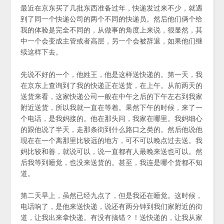
最近在京东买了几批东西准备过年，快递发过来不少，就遇
到了同一个快递公司的两个不同的快递员。然后他们俩个给
我的体验是完全不同的，从做事的角度上来说，很显然，其
中一个会变成主管或者高层，另一个会被辞退，如果他们继
续这样下去。
先说不好的一个，他姓王，他是这样送快递的。第一天，我
在京东上查询到了我的快递正在送货，在上午。从前两天的
送货来看，这家快递公司一般在中午之后的下午左右到我家
附近送货，所以我就一直在等着。果然下午的时候，来了一
个电话，是我妈接的。他在那头问，我家在哪里。我妈细心
的跟他说了半天，走那条街到什么路口之类的。然后他说他
现在在一个离那里比较远的地方，可不可以晚点过去送。我
妈比较和善，就说可以，说一直都有人最晚来送也可以。然
后我等到睡觉，也没来送货的。甚至，我连是哪个货都不知
道。
第二天早上，虽然已经九点了，但是我还在睡觉。这时候，
电话响了，是他来送快递，说还有两分钟到我们家附近的街
道，让我出来拿快递。有没有搞错？！送快递的，让我从家