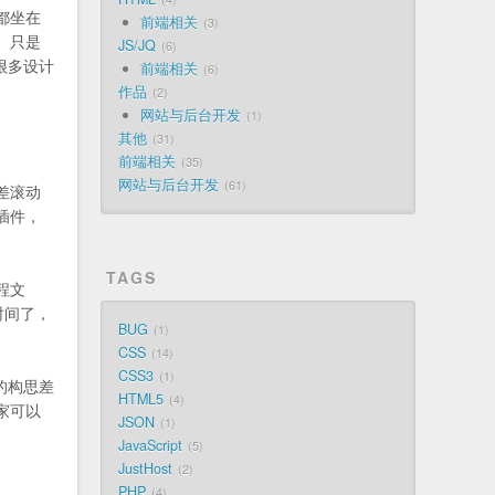
都坐在
前端相关
3
。只是
JS/JQ
6
很多设计
前端相关
6
作品
2
网站与后台开发
1
其他
31
前端相关
35
网站与后台开发
61
差滚动
插件，
TAGS
程文
时间了，
BUG
1
CSS
14
CSS3
1
的构思差
HTML5
4
家可以
JSON
1
JavaScript
5
JustHost
2
PHP
4