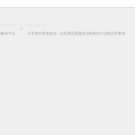
NEWER
OLDER
问题解决平台
在页面中添加滚动一定距离后跟随滚动模块的方法和注意事项