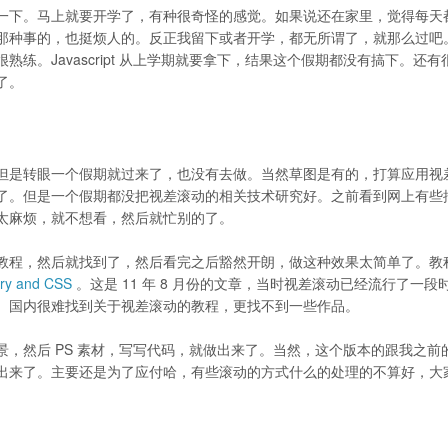
一下。马上就要开学了，有种很奇怪的感觉。如果说还在家里，觉得每天
那种事的，也挺烦人的。反正我留下或者开学，都无所谓了，就那么过吧
练。Javascript 从上学期就要拿下，结果这个假期都没有搞下。还有
了。
但是转眼一个假期就过来了，也没有去做。当然草图是有的，打算应用视
了。但是一个假期都没把视差滚动的相关技术研究好。之前看到网上有些
太麻烦，就不想看，然后就忙别的了。
教程，然后就找到了，然后看完之后豁然开朗，做这种效果太简单了。教
uery and CSS
。这是 11 年 8 月份的文章，当时视差滚动已经流行了一段
。国内很难找到关于视差滚动的教程，更找不到一些作品。
，然后 PS 素材，写写代码，就做出来了。当然，这个版本的跟我之前
出来了。主要还是为了应付哈，有些滚动的方式什么的处理的不算好，大