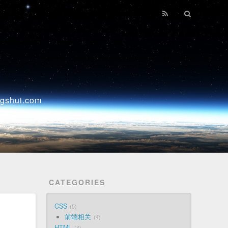
ui.com
CATEGORIES
CSS
5
前端相关
4
HTML
4