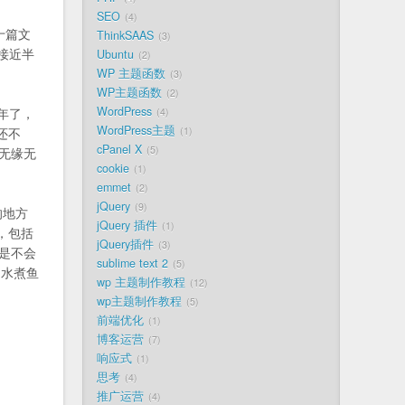
SEO
4
十篇文
ThinkSAAS
3
接近半
Ubuntu
2
。
WP 主题函数
3
WP主题函数
2
WordPress
半年了，
4
WordPress主题
还不
1
cPanel X
5
无缘无
cookie
1
emmet
2
jQuery
9
的地方
jQuery 插件
1
，包括
jQuery插件
3
但是不会
sublime text 2
5
 水煮鱼
wp 主题制作教程
12
wp主题制作教程
5
前端优化
1
博客运营
7
响应式
1
思考
4
推广运营
4