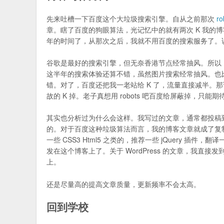
先来吐槽一下百度这个大垃圾搜索引擎。自从之前那次
ro
章。瞎了百度的狗眼算法，光记忆中的就有两次 K 我的博
年的时间了，从那次之后，我就不用百度的搜索服务了。
谷歌是最好的搜索引擎，但无奈香港节点经常抽风。所以
这半年的搜索体验还算不错，虽然图片搜索经常抽风。也
错。对了，百度还把我一老站给 K 了，流量直接减半。
故的 K 掉。老子真想用 robots 吧百度给屏蔽掉，只能期待
其实也分析过为什么会这样。我写过的文章，通常都投稿
的。对于百度这种垃圾算法而言，我的博客文章就成了复
一些 CSS3 Html5 之类的，推荐一些 jQuery 插
发在这个博客上了。关于 WordPress 的文章，我直
上。
还是尽量高的提高文章质量，更新频率不会太高。
回到学校