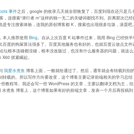
bots 事件
之后，google 的收录几天就全部恢复了，百度到现在还只是几
客，连搜索“潜行者 m”这样的独一无二的关键词都找不到。距离那次已经
说是专注搜索体验，连我的原创博客都 K，搜索也出现很多垃圾，滚蛋吧
，本人推荐使用
Bing
。自从上次百度 K 站事件过来，我用 Bing 已经快
比百度的狗屎算法强多了。百度其他服务也有好的，也就百度云放点文件
那论坛根本连碰都没碰，根本没改版过，也没有什么服务器的问题，就这么
 X60 抓紧崛起。
到
我爱水煮鱼
博客上面，一般就给通过了。然后，通常就会有转载到别
制转载的。所以写作方向要改变，这个博客主要记录前端相关的学习总结
件，翻译一些教程等。我还会写一些 WordPress 的文章，主要以翻译文档为主，
接发到 水煮鱼 博客上，这个博客如果有好的前端文章，发表一个月后再投稿到