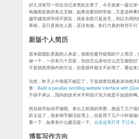
好久没有写一些生活记录类的文章了，今天就来一篇记录
电脑面前真的有点无聊。如果说要回到学校，又是这种事
越学越觉得学得不踏实，很多东西只是皮毛，却以为用的很熟
草稿，还只是画在上面，还没有做。执行力真的有些不行
新版个人简历
原本跟团队里面的人承诺，假期也要升级我的个人简历，
做一个，一共有六个页面，包括怎么滚动怎么交互都想好
于是就想用插件的方法，但是插件都太不好用了。看起来
当然，昨天上午彻底不能忍了，于是就查找视差滚动相关
章：
Build a parallax scrolling website interface with jQ
不得不承认，国内的技术水平和设计实力就是不如国外啊
然后就开始动手做呗。拿出之前画的草图，挑选了几个场景
距太远了，很多细节都没处理上，但是用了几个小时就做
看一下，如果有什么建议提一下。
点击这里打开 于江水
。
博客写作方向