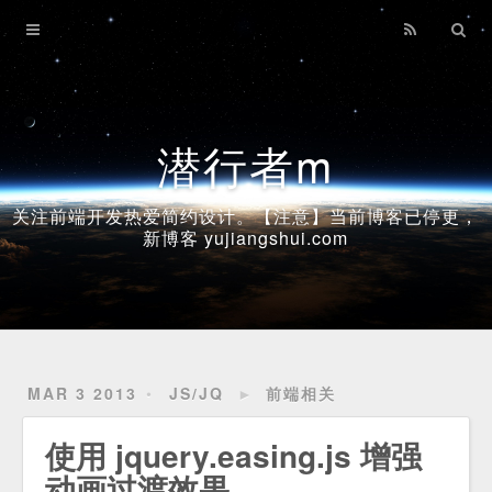
Home
Archives
潜行者m
关注前端开发热爱简约设计。【注意】当前博客已停更，
新博客 yujiangshui.com
MAR 3 2013
JS/JQ
►
前端相关
使用 jquery.easing.js 增强
动画过渡效果