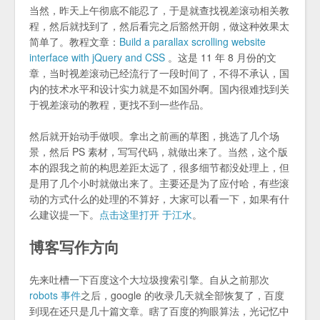
当然，昨天上午彻底不能忍了，于是就查找视差滚动相关教
程，然后就找到了，然后看完之后豁然开朗，做这种效果太
简单了。教程文章：
Build a parallax scrolling website
interface with jQuery and CSS
。这是 11 年 8 月份的文
章，当时视差滚动已经流行了一段时间了，不得不承认，国
内的技术水平和设计实力就是不如国外啊。国内很难找到关
于视差滚动的教程，更找不到一些作品。
然后就开始动手做呗。拿出之前画的草图，挑选了几个场
景，然后 PS 素材，写写代码，就做出来了。当然，这个版
本的跟我之前的构思差距太远了，很多细节都没处理上，但
是用了几个小时就做出来了。主要还是为了应付哈，有些滚
动的方式什么的处理的不算好，大家可以看一下，如果有什
么建议提一下。
点击这里打开 于江水
。
博客写作方向
先来吐槽一下百度这个大垃圾搜索引擎。自从之前那次
robots 事件
之后，google 的收录几天就全部恢复了，百度
到现在还只是几十篇文章。瞎了百度的狗眼算法，光记忆中