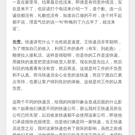
一直在家里等。结果最后也没来。即便是有些意外情况，实
在是来不了，也应该打个电话来介绍一下，道个歉。连一点
诚信都没有，礼貌也没有，知道自己做的不对，连个对不起
都不说，理直气壮的说一句“昨晚到了六点半了，就没来
送”。
负责。
快递讲究什么？当然就是速度。王快递员非常聪明，
为了增加自己的收入，利用工作的条件（有车、到处跑），
顺便拉人接私活。这样是很聪明，但是你的工作是送快递。
用最快的速度把货送到收货人那里。现在则是先拉人，然后
到目的地看看有没有货，然后再送。这就是对工作的不负责
和不认真。而马快递员全心全意的送快递，而且宁愿自己累
点等待，也要让客户得到良好的体验。这就是对工作的认真
负责。
这两个不同的快递员，给我的间接印象会造成后面的什么影
响？如果他们俩是不同的快递公司，那么我对王快递员所在
公司已经失望，以后收发快递都不会使用这家公司，即使他
们承诺很快也很便宜。但是他们俩是同一家快递，当王快递
员送货之后，我对这家快递也有了很坏的影响，虽然之前感
觉他们不错。这种感觉一直到马快递员送完货之后，才得到