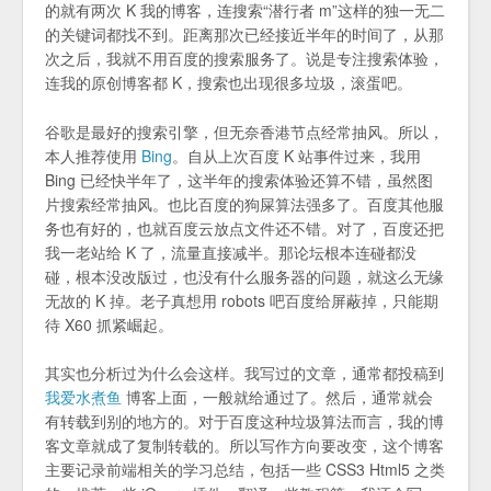
的就有两次 K 我的博客，连搜索“潜行者 m”这样的独一无二
的关键词都找不到。距离那次已经接近半年的时间了，从那
次之后，我就不用百度的搜索服务了。说是专注搜索体验，
连我的原创博客都 K，搜索也出现很多垃圾，滚蛋吧。
谷歌是最好的搜索引擎，但无奈香港节点经常抽风。所以，
本人推荐使用
Bing
。自从上次百度 K 站事件过来，我用
Bing 已经快半年了，这半年的搜索体验还算不错，虽然图
片搜索经常抽风。也比百度的狗屎算法强多了。百度其他服
务也有好的，也就百度云放点文件还不错。对了，百度还把
我一老站给 K 了，流量直接减半。那论坛根本连碰都没
碰，根本没改版过，也没有什么服务器的问题，就这么无缘
无故的 K 掉。老子真想用 robots 吧百度给屏蔽掉，只能期
待 X60 抓紧崛起。
其实也分析过为什么会这样。我写过的文章，通常都投稿到
我爱水煮鱼
博客上面，一般就给通过了。然后，通常就会
有转载到别的地方的。对于百度这种垃圾算法而言，我的博
客文章就成了复制转载的。所以写作方向要改变，这个博客
主要记录前端相关的学习总结，包括一些 CSS3 Html5 之类