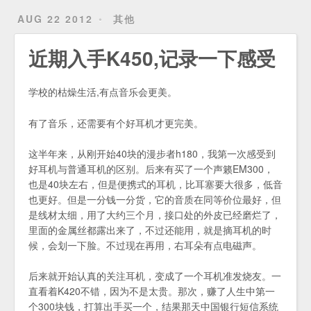
AUG 22 2012
其他
近期入手K450,记录一下感受
学校的枯燥生活,有点音乐会更美。
有了音乐，还需要有个好耳机才更完美。
这半年来，从刚开始40块的漫步者h180，我第一次感受到
好耳机与普通耳机的区别。后来有买了一个声籁EM300，
也是40块左右，但是便携式的耳机，比耳塞要大很多，低音
也更好。但是一分钱一分货，它的音质在同等价位最好，但
是线材太细，用了大约三个月，接口处的外皮已经磨烂了，
里面的金属丝都露出来了，不过还能用，就是摘耳机的时
候，会划一下脸。不过现在再用，右耳朵有点电磁声。
后来就开始认真的关注耳机，变成了一个耳机准发烧友。一
直看着K420不错，因为不是太贵。那次，赚了人生中第一
个300块钱，打算出手买一个，结果那天中国银行短信系统