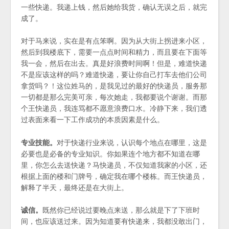
一些快递。我递上钱，然后她给我货，确认无误之后，就完
成了。
对于马来说，实在是有点笨啊。因为从大街上拐进来小区，
然后到我楼底下，需要一点点时间和精力，而且要在下面等
我一会，然后在出去。真是好浪费时间啊！但是，难道快递
不是应该这样的吗？难道快递，要让你自己打车去他们公司
拿货吗？！这位姓马的，是我见过的最好的快递员，服务那
一切都是那么完美可亲，每次她走，我都要说个谢谢。而那
个王快递员，我连骂都不愿意浪费口水。冷静下来，我们透
过表面来看一下工作成功的本质因素是什么。
专业技能。
对于快递行业来说，认识每个地点在哪里，这是
必要也是必备的专业知识。你如果连个地方都不知道在哪
里，你怎么去送快递？马快递员，不仅知道我家的小区，还
根据上面的楼和门牌号，确定我在哪个楼栋。而王快递员，
解释了半天，最终还是在大街上。
诚信。
既然你已经说过要晚点来送，那么就是下了下班时
间，也应该送过来。因为知道要有快递来，我都没敢出门，