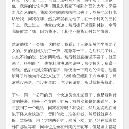
低，我穿的比较单薄，而且从我家下楼到外面的大街，需要
走几百米的路。我就这样哆哆嗦嗦的出去了，然后他又打电
话给我，问我在哪。然后我就看见他了，在一个封闭的三轮
车上。我走过去，他拿出快递，然后撕开说货到付款。幸亏
我提前拿了钱，因为我还订了其他不是货到付款的快递。
然后他找了一会钱，这时候，我看到了三轮车后面坐着两个
女的。男的还回头说了一声，稍微等一下。之后找完了钱，
头也不抬的说，没有两毛钱。然后我就直接说不要了，就回
来了。很明白了，他在利用快递的途中，顺便拉客，多赚一
些钱。然后根据拉客的需求，顺便送一下附近的快递。他也
解释了昨晚为什么没来送了，说昨晚已经到了六点半了，然
后就没来送。也没有道歉，也没有诚意。所以我扭头就走。
下午，同一个公司的另一个快递员也来送货了，也是货到付
款的快递。她是一个女的，姓马，前两次都是她来送的。下
午接到了一个电话，问我在家吗？我说在，然后她说现在可
以下楼来拿快递了，货到付款，准备好钱。然后我就穿衣
服，拿好钱，用了大约两分钟，然后下楼。她已经在我家楼
梯口那里等着，同样也是坐在封闭的三轮车，但是里面都是