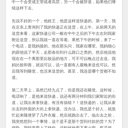
中一个会变成主管或者高层，另一个会被辞退，如果他们继
续这样下去。
先说不好的一个，他姓王，他是这样送快递的。第一天，我
在京东上查询到了我的快递正在送货，在上午。从前两天的
送货来看，这家快递公司一般在中午之后的下午左右到我家
附近送货，所以我就一直在等着。果然下午的时候，来了一
个电话，是我妈接的。他在那头问，我家在哪里。我妈细心
的跟他说了半天，走那条街到什么路口之类的。然后他说他
现在在一个离那里比较远的地方，可不可以晚点过去送。我
妈比较和善，就说可以，说一直都有人最晚来送也可以。然
后我等到睡觉，也没来送货的。甚至，我连是哪个货都不知
道。
第二天早上，虽然已经九点了，但是我还在睡觉。这时候，
电话响了，是他来送快递，说还有两分钟到我们家附近的街
道，让我出来拿快递。有没有搞错？！送快递的，让我从家
出去到外面的大街上拿快递。没办法，我也是个好人，就急
忙起来随便穿了几件衣服，然后就跑出去了。临出去之前，
我突然想到一个事情，这个是不是那个货到付款的货？为了
保险，我特意带上了钱包。这时候外面下着小雨，气温很