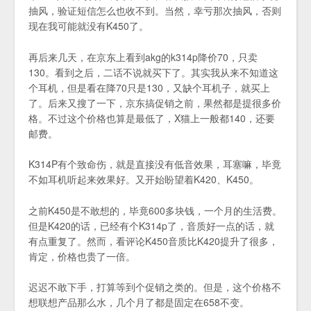
抽风，验证短信怎么也收不到。当然，幸亏那次抽风，否则
现在我可能就没有K450了。
再后来几天，在京东上看到akg的k314p降价70，只卖
130。看到之后，二话不说就买下了。其实我从来不知道这
个耳机，但是看在降70只是130，又缺个耳机子，就买上
了。后来又搜了一下，京东搞促销之前，果然都是提很多价
格。不过这个价格也算是最低了，X猫上一般都140，还要
邮费。
K314P有个致命伤，就是直接没有低音效果，耳塞嘛，毕竟
不如耳机听起来效果好。又开始盼望着K420、K450。
之前K450是不敢想的，毕竟600多块钱，一个月的生活费。
但是K420的话，已经有个K314p了，音质好一点的话，就
有点重复了。然而，看评论K450音质比K420提升了很多，
肯定，价格也贵了一倍。
迟迟不敢下手，打算等到个促销之类的。但是，这个价格不
想联想产品那么水，几个月了都是固定在658不变。