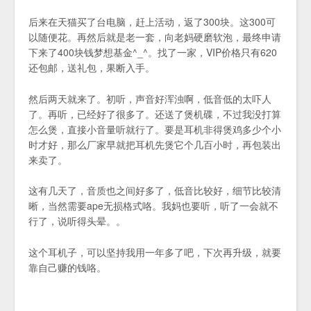
后来在天猫买了台电脑，赶上活动，返了300块。这300可
以随便花。再然后就是老一套，向老妈硬磨软泡，最终申请
下来了400块钱梦想基金^_^。找了一家，VIP价格只有620
还包邮，送礼包，果断入手。
然后两天就来了。初听，声音好浑浊啊，低音低的太吓人
了。再听，已经好了很多了。还送了煲机碟，不过我没打算
怎么煲，直接小音量听就行了。要是耳机非得煲鸡多少个小
时才好，那么厂家早就把耳机先煲它个几百小时，再包装出
来卖了。
这有几天了，音质也之间好多了，低音比较好，细节比较清
晰，当然需要ape无损格式咯。我妈也要听，听了一会就不
行了，说听得头晕。。
这个耳机子，可以坚持我用一年多了吧，下次再升级，就要
靠自己赚的钱咯。