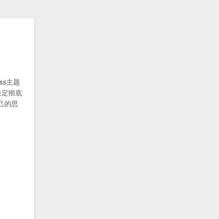
ss主题
决定彻底
己的思