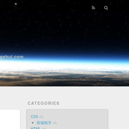
ui.com
CATEGORIES
CSS
5
前端相关
4
HTML
4