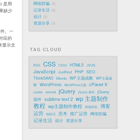
p 是用
网络防骗
3
果缺少
记录生活
5
设计
3
资源分享
3
个文件。一
相对应的
 来显示文
TAG CLOUD
CSS
HTML5
BUG
CSS3
JSON
JavaScript
PHP
SEO
JustHost
ThinkSAAS
WP 主题函数
Ubuntu
WP主题函
cPanel X
WordPress
数
WordPress主题
jQuery
jQuery
emmet
cookie
jQuery 插件
wp 主题制作
sublime text 2
插件
教程
博客
wp主题制作教程
前端优化
运营
思考
推广运营
网络防骗
响应式
记录生活
设计
资源分享