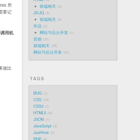
ss 所
前端相关
3
需要记
JS/JQ
6
前端相关
6
作品
2
块调用机
网站与后台开发
1
其他
31
前端相关
35
网站与后台开发
61
果做比
TAGS
BUG
1
CSS
14
CSS3
1
HTML5
4
JSON
1
JavaScript
5
JustHost
2
PHP
4