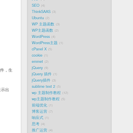
SEO
4
ThinkSAAS
3
Ubuntu
2
WP 主题函数
3
WP主题函数
2
WordPress
4
WordPress主题
1
cPanel X
5
cookie
1
emmet
2
jQuery
9
文件，生
jQuery 插件
1
jQuery插件
3
sublime text 2
5
显示出
wp 主题制作教程
12
wp主题制作教程
5
前端优化
1
博客运营
7
响应式
1
思考
4
推广运营
4