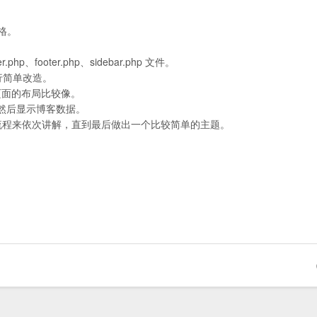
风格。
p、footer.php、sidebar.php 文件。
并进行简单改造。
文章和页面的布局比较像。
数，然后显示博客数据。
流程来依次讲解，直到最后做出一个比较简单的主题。