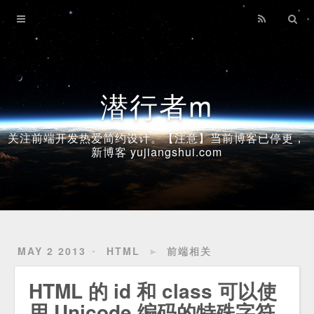
Home
Archives
潜行者m
关注前端开发热爱简约设计。【注意】当前博客已停更，
新博客 yujiangshui.com
MAY 2 2013
HTML
►
前端相关
HTML 的 id 和 class 可以使
用 Unicode 编码的特殊字符