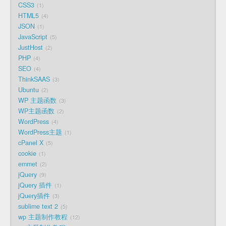
CSS3
1
HTML5
4
JSON
1
JavaScript
5
JustHost
2
PHP
4
SEO
4
ThinkSAAS
3
Ubuntu
2
WP 主题函数
3
WP主题函数
2
WordPress
4
WordPress主题
1
cPanel X
5
cookie
1
emmet
2
jQuery
9
jQuery 插件
1
jQuery插件
3
sublime text 2
5
wp 主题制作教程
12