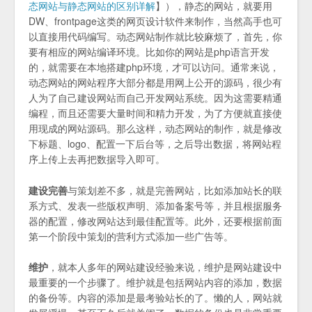
态网站与静态网站的区别详解
】），静态的网站，就要用
DW、frontpage这类的网页设计软件来制作，当然高手也可
以直接用代码编写。动态网站制作就比较麻烦了，首先，你
要有相应的网站编译环境。比如你的网站是php语言开发
的，就需要在本地搭建php环境，才可以访问。通常来说，
动态网站的网站程序大部分都是用网上公开的源码，很少有
人为了自己建设网站而自己开发网站系统。因为这需要精通
编程，而且还需要大量时间和精力开发，为了方便就直接使
用现成的网站源码。那么这样，动态网站的制作，就是修改
下标题、logo、配置一下后台等，之后导出数据，将网站程
序上传上去再把数据导入即可。
建设完善
与策划差不多，就是完善网站，比如添加站长的联
系方式、发表一些版权声明、添加备案号等，并且根据服务
器的配置，修改网站达到最佳配置等。此外，还要根据前面
第一个阶段中策划的营利方式添加一些广告等。
维护
，就本人多年的网站建设经验来说，维护是网站建设中
最重要的一个步骤了。维护就是包括网站内容的添加，数据
的备份等。内容的添加是最考验站长的了。懒的人，网站就