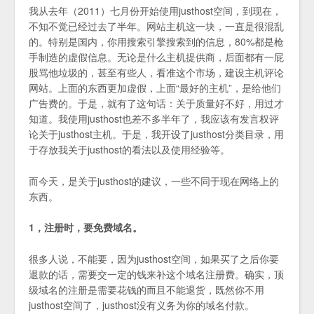
我从去年（2011）七月份开始使用justhost空间，到现在，
不知不觉已经过去了半年。网站主机这一块，一直是很混乱
的。特别是国内，你用搜索引擎搜索到的信息，80%都是枪
手制造的虚假信息。无论是什么主机提供商，后面都有一屁
股骂他垃圾的，甚至有些人，看准这个市场，建设主机评论
网站。上面的东西更加虚假，上面“最好的主机”，是给他们
广告费的。于是，就有了这句话：关于质量好不好，用过才
知道。我使用justhost也差不多半年了，我应该有发言权评
论关于justhost主机。于是，我开设了justhost分类目录，用
于存放我关于justhost的看法以及使用经验等。
而今天，是关于justhost的建议，一些不同于现在网络上的
东西。
1，注册时，要免费域名。
很多人说，不能要，因为justhost空间，如果买了之后你要
退款的话，需要交一定的钱来补这个域名注册费。确实，顶
级域名的注册是需要花钱的而且不能退货，既然你不用
justhost空间了，justhost没有义务为你的域名付款。