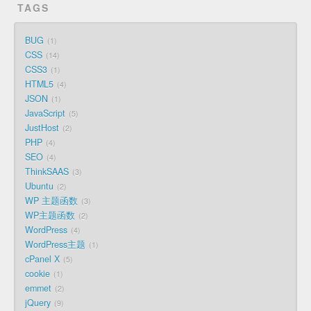
TAGS
BUG
1
CSS
14
CSS3
1
HTML5
4
JSON
1
JavaScript
5
JustHost
2
PHP
4
SEO
4
ThinkSAAS
3
Ubuntu
2
WP 主题函数
3
WP主题函数
2
WordPress
4
WordPress主题
1
cPanel X
5
cookie
1
emmet
2
jQuery
9