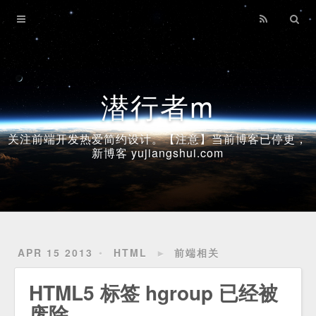
Home
Archives
潜行者m
关注前端开发热爱简约设计。【注意】当前博客已停更，
新博客 yujiangshui.com
APR 15 2013
HTML
►
前端相关
HTML5 标签 hgroup 已经被
废除