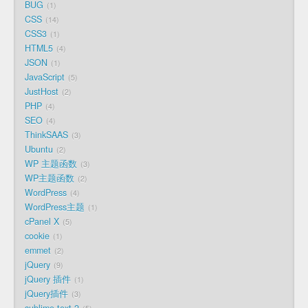
BUG
1
CSS
14
CSS3
1
HTML5
4
JSON
1
JavaScript
5
JustHost
2
PHP
4
SEO
4
ThinkSAAS
3
Ubuntu
2
WP 主题函数
3
WP主题函数
2
WordPress
4
WordPress主题
1
cPanel X
5
cookie
1
emmet
2
jQuery
9
jQuery 插件
1
jQuery插件
3