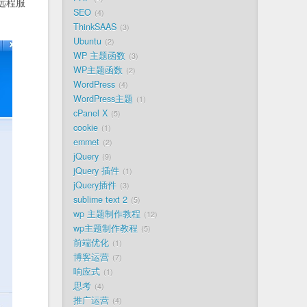
远程服
SEO
4
ThinkSAAS
3
Ubuntu
2
WP 主题函数
3
WP主题函数
2
WordPress
4
WordPress主题
1
cPanel X
5
cookie
1
emmet
2
jQuery
9
jQuery 插件
1
jQuery插件
3
sublime text 2
5
wp 主题制作教程
12
wp主题制作教程
5
前端优化
1
博客运营
7
响应式
1
思考
4
推广运营
4