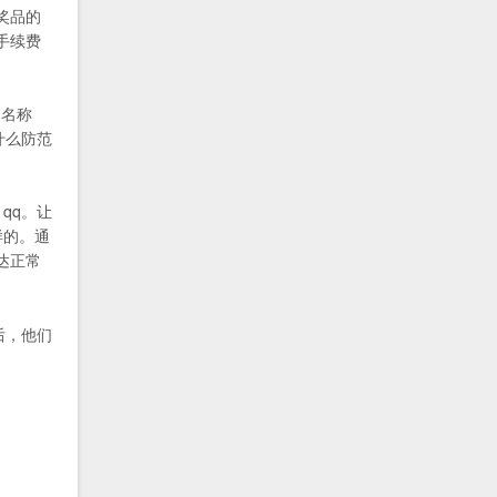
奖品的
手续费
的名称
什么防范
qq。让
样的。通
达正常
后，他们