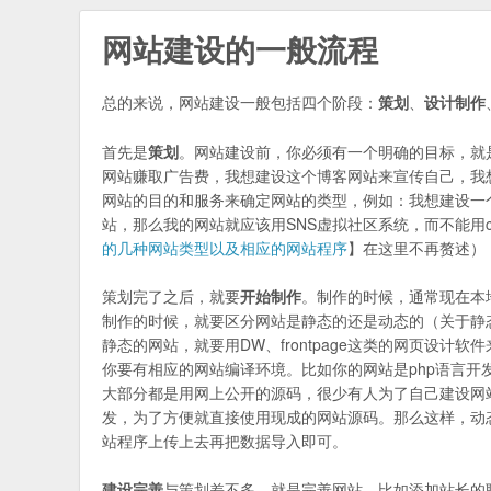
网站建设的一般流程
总的来说，网站建设一般包括四个阶段：
策划
、
设计制作
首先是
策划
。网站建设前，你必须有一个明确的目标，就
网站赚取广告费，我想建设这个博客网站来宣传自己，我
网站的目的和服务来确定网站的类型，例如：我想建设一
站，那么我的网站就应该用SNS虚拟社区系统，而不能用
的几种网站类型以及相应的网站程序
】在这里不再赘述）
策划完了之后，就要
开始制作
。制作的时候，通常现在本
制作的时候，就要区分网站是静态的还是动态的（关于静
静态的网站，就要用DW、frontpage这类的网页设
你要有相应的网站编译环境。比如你的网站是php语言开
大部分都是用网上公开的源码，很少有人为了自己建设网
发，为了方便就直接使用现成的网站源码。那么这样，动态
站程序上传上去再把数据导入即可。
建设完善
与策划差不多，就是完善网站，比如添加站长的