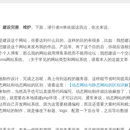
、
建设完善
、
维护
。下面，潜行者m将依据这四点，依次来说。
是建设这个网站，你要达到什么目的。这样的目的有很多，比如：我想建
想建设这个网站来发布我的作品、产品等。有了这个目的后，你就应该根
个个人博客，那么我的网站就用博客系统而不能用论坛；我想建设一个交
cms网站系统。（关于常见的网站类型和网站系统，请看本人的这篇文章
地制作设计，完成之后呢，再上传到远程的服务器。这样能节省时间提高
态网站和动态网站的区别，请看这里：
【动态网站与静态网站的区别详解
计软件来制作，当然高手也可以直接用代码编写。动态网站制作就比较麻烦了，
发的，就需要在本地搭建php环境，才可以访问。通常来说，动态网站的
站而自己开发网站系统。因为这需要精通编程，而且还需要大量时间和精
网站的制作，就是修改下标题、logo、配置一下后台等，之后导出数据
联系方式、发表一些版权声明、添加备案号等，并且根据服务器的配置，