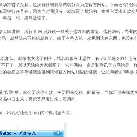
激动冲昏了头脑，也没有仔细观察域名就以为是官方网站。下面还有很多
填写银行账号等，因为当时我没有，就填写了我妈的。接着它要求汇款交
。事后一想，果然被骗了。
大家讲解，潜行者 M 只好说一些关于这方面的事情。这种网站，专业
要奖品，就登陆来不相信就算了。由于有些人第一次见到这种东西，也没有
似。就像本文这个例子，域名就很有迷惑性，有 vip 又是 2011 还有 
打不开了，所以无法给大家截图了，它的网站一定是和腾讯官方网站是一
明的会把文章等链接连接到腾讯官方网站相应的链接，让访问者访问时到
是“官网”后，就会要求你汇款，主要用来交税、邮费等。当你汇过去钱之
奖品中口出来，再把奖品发过来，没用的。
，出现时还会用 qq 的经典消息声音。