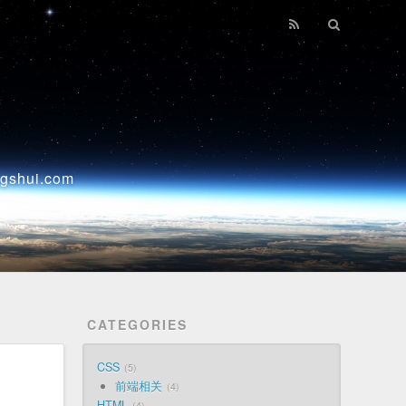
ui.com
CATEGORIES
CSS
5
前端相关
4
HTML
4