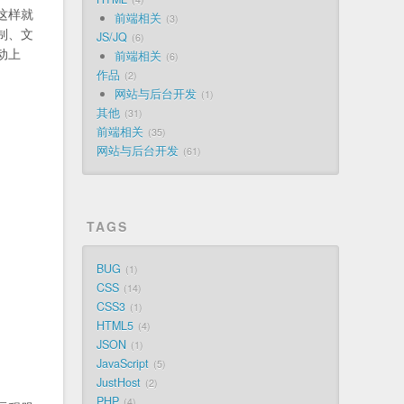
这样就
前端相关
3
制、文
JS/JQ
6
动上
前端相关
6
作品
2
网站与后台开发
1
其他
31
前端相关
35
网站与后台开发
61
TAGS
BUG
1
CSS
14
CSS3
1
HTML5
4
JSON
1
JavaScript
5
JustHost
2
PHP
4