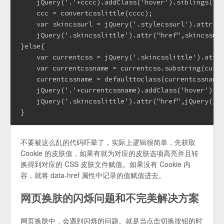
    jQuery('.'+cccc).addClass('hover').siblings().r
    ccc = convertcsslittle(cccc);

    var skincssurl = jQuery('.stylecssurl').attr('h
    jQuery('.skincsslittle').attr("href",skincssurl
}else{

    var currentcss = jQuery('.skincsslittle').attr(
    var currentcssname = currentcss.substring(curre
    currentcssname = defaulttoclass(currentcssname)
    jQuery('.'+currentcssname).addClass('hover').si
    jQuery('.skincsslittle').attr("href",jQuery('.s
}
不要被这么乱的代码吓晕了，实际上逻辑很简单，先获取
Cookie 的皮肤值，如果有就为对应的皮肤选项高亮并且转
换得到对应的 CSS 皮肤文件赋值。如果没有 Cookie 内
容，就将 data-href 属性中记录的值赋值进去。
网页换肤的闪烁问题和不完美解决方案
网页换肤中，会遇到闪烁的问题。就是当点击切换按钮的时