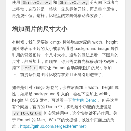
使用
和
分别向下或者向
Shift+Ctrl+.
Shift+Ctrl+,
上移动，选取的是一整块，先从标签开始，再是整个属性，
再是属性值。这样，比键盘的方向键移动高效多了。
增加图片的尺寸大小
有时候，我们需要给 <img> 标签增加对应的 width、height
属性来表示图片的大小或者给通过 background-image 属性
引用的背景图片一个尺寸大小。通常的做法是看一下图片的
尺寸，然后加上，而现在，你只需要将光标移动到代码段，
摁下
即可让 Emmet 自动读取图片的尺寸添加
Ctrl+U
上。前提条件是图片比较存在并且正确引用进来了。
如果是针对 <img> 标签的，会在后面加上 width、height 属
性，如果是 background 引入的，会在下面加上 width、
height 的 CSS 属性。可以看一下
官方的 Demo
。但是这里
有个问题，官方的 Demo 中，实现这个功能的快捷键是
但实际使用中，这个快捷键不起作用。关
Shift+Ctrl+U
于 Emmet 的 Mac、Win 下的快捷键，以这个页面上的为
准：
https://github.com/sergeche/emmet-