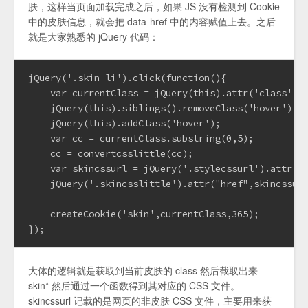
肤，这样当页面加载完成之后，如果 JS 没有检测到 Cookie
中的皮肤信息，就会把 data-href 中的内容赋值上去。之后
就是大家熟悉的 jQuery 代码：
jQuery('.skin li').click(function(){

    var currentClass = jQuery(this).attr('class');

    jQuery(this).siblings().removeClass('hover');

    jQuery(this).addClass('hover');

    var cc = currentClass.substring(0,5);

    cc = convertcsslittle(cc);

    var skincssurl = jQuery('.stylecssurl').attr('h
    jQuery('.skincsslittle').attr("href",skincssurl
    createCookie('skin',currentClass,365);

});
大体的逻辑就是获取到当前皮肤的 class 然后截取出来
skin* 然后通过一个函数得到其对应的 CSS 文件。
skincssurl 记载的是网页的非皮肤 CSS 文件，主要用来获