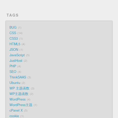
TAGS
BUG
1
CSS
14
CSS3
1
HTML5
4
JSON
1
JavaScript
5
JustHost
2
PHP
4
SEO
4
ThinkSAAS
3
Ubuntu
2
WP 主题函数
3
WP主题函数
2
WordPress
4
WordPress主题
1
cPanel X
5
cookie
1