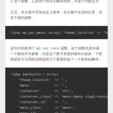
() 这个函数，它是用于跨语言翻译用的，与这个功能无关。
之后，在主题中添加自定义菜单。在主题中合适的位置，添
加下面的函数：
<?php wp_nav_menu( array( 'theme_location' => 'hea
这句代码使用了
wp_nav_menu
函数。这个函数也是传递
一个数组作为参数，但是这个数字里面的键名比较多。下面
根据官方文档的说明选择几个重要的做了一个简单的翻译：
<?php $defaults = array(

    'theme_location'  => '',

    'menu'            => '',

    'container'       => 'div',

    'container_class' => 'menu-{menu slug}-containe
    'container_id'    => '',

    'menu_class'      => 'menu',
