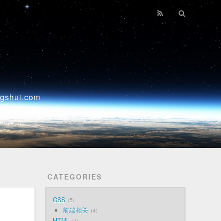
ui.com
CATEGORIES
CSS
5
前端相关
4
HTML
4