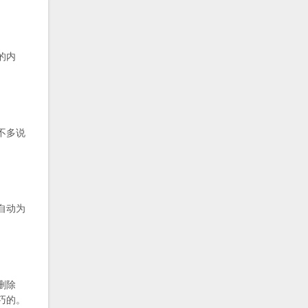
的内
不多说
自动为
删除
巧的。