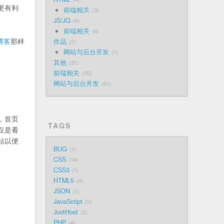
更有利
前端相关
3
JS/JQ
6
前端相关
6
博客
那样
作品
2
网站与后台开发
1
其他
31
前端相关
35
网站与后台开发
61
，首页
TAGS
仅是看
站以便
BUG
1
CSS
14
CSS3
1
HTML5
4
JSON
1
JavaScript
5
JustHost
2
PHP
4