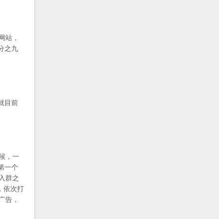
户网站，
分之九
就目前
候，一
第一个
入群之
，依次打
广告，